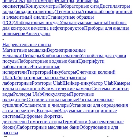
печи
Спектрофотометры
pH-метры, иономеры,
оксиметры
Кондуктометры
Лабораторные сита
Дистилляторы
воды (аквадистилляторы)
Термостаты
Атомно-абсорбционный
и элементный анализ
Стандартные образцы
(ГСО)
Лабораторная посуда
Ультразвуковые ванны
Приборы
для контроля качества нефтепродуктов
Приборы для анализа
полимеров
Аксессуары
-
Нагревательные плиты
Магнитные мешалки
Верхнеприводные
мешалки
Шейкеры
Колбонагреватели
Устройства для сушки
посуды
Лабораторные водяные бани
Центрифуги
лабораторные
Ротационные
испарители
Титраторы
Инкубаторы
Счетчики колоний
Ulab
Лабораторные насосы
Экстракторы
лабораторные
Ротаторы Ulab
Шейкер-инкубатор Ulab
Камеры
тепла и влажности
Климатические камеры
Системы очистки
воды
Роллеры Ulab
Флокуляторы
Проточные
охладители
Стерилизаторы паровые
Распылительные
сушилки
Охладители и чиллеры
Установки для определения
азота по методу Кьельдаля
Вакуумные аспирационные
системы
Цифровые бюретки,
диспенсеры
Гомогенизаторы
Термоблоки (нагревательные
блоки)
Лабораторные масляные бани
Оборудование для
рассева