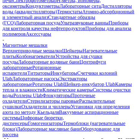
печи
Спектрофотометры
pH-метры, иономеры,
оксиметры
Кондуктометры
Лабораторные сита
Дистилляторы
воды (аквадистилляторы)
Термостаты
Атомно-абсорбционный
и элементный анализ
Стандартные образцы
(ГСО)
Лабораторная посуда
Ультразвуковые ванны
Приборы
для контроля качества нефтепродуктов
Приборы для анализа
полимеров
Аксессуары
-
Магнитные мешалки
Верхнеприводные мешалки
Шейкеры
Нагревательные
плиты
Колбонагреватели
Устройства для сушки
посуды
Лабораторные водяные бани
Центрифуги
лабораторные
Ротационные
испарители
Титраторы
Инкубаторы
Счетчики колоний
Ulab
Лабораторные насосы
Экстракторы
лабораторные
Ротаторы Ulab
Шейкер-инкубатор Ulab
Камеры
тепла и влажности
Климатические камеры
Системы очистки
воды
Роллеры Ulab
Флокуляторы
Проточные
охладители
Стерилизаторы паровые
Распылительные
сушилки
Охладители и чиллеры
Установки для определения
азота по методу Кьельдаля
Вакуумные аспирационные
системы
Цифровые бюретки,
диспенсеры
Гомогенизаторы
Термоблоки (нагревательные
блоки)
Лабораторные масляные бани
Оборудование для
рассева