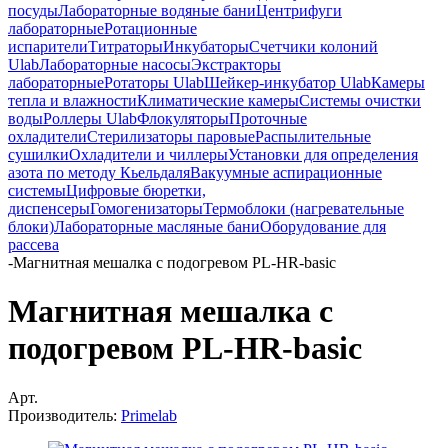
посуды
Лабораторные водяные бани
Центрифуги
лабораторные
Ротационные
испарители
Титраторы
Инкубаторы
Счетчики колоний
Ulab
Лабораторные насосы
Экстракторы
лабораторные
Ротаторы Ulab
Шейкер-инкубатор Ulab
Камеры
тепла и влажности
Климатические камеры
Системы очистки
воды
Роллеры Ulab
Флокуляторы
Проточные
охладители
Стерилизаторы паровые
Распылительные
сушилки
Охладители и чиллеры
Установки для определения
азота по методу Кьельдаля
Вакуумные аспирационные
системы
Цифровые бюретки,
диспенсеры
Гомогенизаторы
Термоблоки (нагревательные
блоки)
Лабораторные масляные бани
Оборудование для
рассева
-
Магнитная мешалка с подогревом PL-HR-basic
Магнитная мешалка с
подогревом PL-HR-basic
Арт.
Производитель:
Primelab