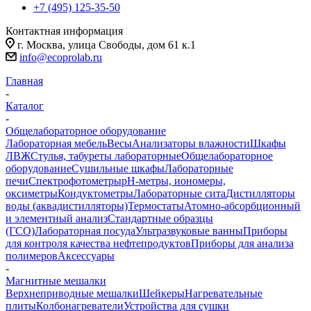
+7 (495) 125-35-50
Контактная информация
г. Москва, улица Свободы, дом 61 к.1
info@ecoprolab.ru
Главная
-
Каталог
-
Общелабораторное оборудование
Лабораторная мебель
Весы
Анализаторы влажности
Шкафы
ЛВЖ
Стулья, табуреты лабораторные
Общелабораторное
оборудование
Сушильные шкафы
Лабораторные
печи
Спектрофотометры
pH-метры, иономеры,
оксиметры
Кондуктометры
Лабораторные сита
Дистилляторы
воды (аквадистилляторы)
Термостаты
Атомно-абсорбционный
и элементный анализ
Стандартные образцы
(ГСО)
Лабораторная посуда
Ультразвуковые ванны
Приборы
для контроля качества нефтепродуктов
Приборы для анализа
полимеров
Аксессуары
-
Магнитные мешалки
Верхнеприводные мешалки
Шейкеры
Нагревательные
плиты
Колбонагреватели
Устройства для сушки