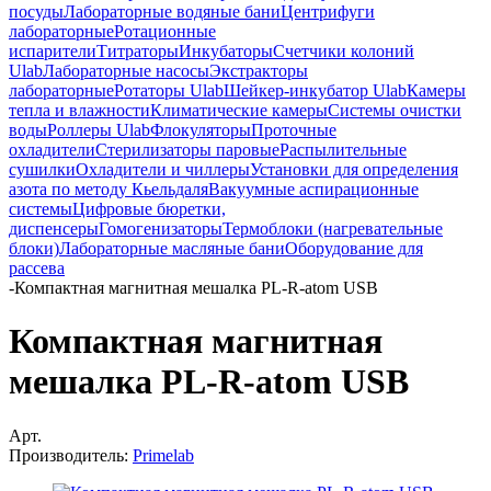
посуды
Лабораторные водяные бани
Центрифуги
лабораторные
Ротационные
испарители
Титраторы
Инкубаторы
Счетчики колоний
Ulab
Лабораторные насосы
Экстракторы
лабораторные
Ротаторы Ulab
Шейкер-инкубатор Ulab
Камеры
тепла и влажности
Климатические камеры
Системы очистки
воды
Роллеры Ulab
Флокуляторы
Проточные
охладители
Стерилизаторы паровые
Распылительные
сушилки
Охладители и чиллеры
Установки для определения
азота по методу Кьельдаля
Вакуумные аспирационные
системы
Цифровые бюретки,
диспенсеры
Гомогенизаторы
Термоблоки (нагревательные
блоки)
Лабораторные масляные бани
Оборудование для
рассева
-
Компактная магнитная мешалка PL-R-atom USB
Компактная магнитная
мешалка PL-R-atom USB
Арт.
Производитель:
Primelab