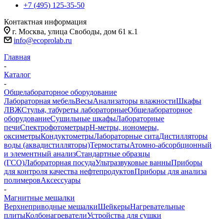
+7 (495) 125-35-50
Контактная информация
г. Москва, улица Свободы, дом 61 к.1
info@ecoprolab.ru
Главная
-
Каталог
-
Общелабораторное оборудование
Лабораторная мебель
Весы
Анализаторы влажности
Шкафы
ЛВЖ
Стулья, табуреты лабораторные
Общелабораторное
оборудование
Сушильные шкафы
Лабораторные
печи
Спектрофотометры
pH-метры, иономеры,
оксиметры
Кондуктометры
Лабораторные сита
Дистилляторы
воды (аквадистилляторы)
Термостаты
Атомно-абсорбционный
и элементный анализ
Стандартные образцы
(ГСО)
Лабораторная посуда
Ультразвуковые ванны
Приборы
для контроля качества нефтепродуктов
Приборы для анализа
полимеров
Аксессуары
-
Магнитные мешалки
Верхнеприводные мешалки
Шейкеры
Нагревательные
плиты
Колбонагреватели
Устройства для сушки