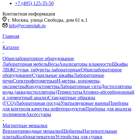
+7 (495) 125-35-50
Контактная информация
г. Москва, улица Свободы, дом 61 к.1
info@ecoprolab.ru
Главная
-
Каталог
-
Общелабораторное оборудование
Лабораторная мебель
Весы
Анализаторы влажности
Шкафы
ЛВЖ
Стулья, табуреты лабораторные
Общелабораторное
оборудование
Сушильные шкафы
Лабораторные
печи
Спектрофотометры
pH-метры, иономеры,
оксиметры
Кондуктометры
Лабораторные сита
Дистилляторы
воды (аквадистилляторы)
Термостаты
Атомно-абсорбционный
и элементный анализ
Стандартные образцы
(ГСО)
Лабораторная посуда
Ультразвуковые ванны
Приборы
для контроля качества нефтепродуктов
Приборы для анализа
полимеров
Аксессуары
-
Магнитные мешалки
Верхнеприводные мешалки
Шейкеры
Нагревательные
плиты
Колбонагреватели
Устройства для сушки