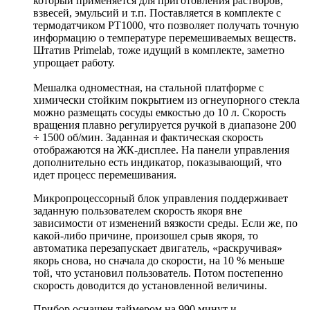
который применяется для приготовления растворов,
взвесей, эмульсий и т.п. Поставляется в комплекте с
термодатчиком PT1000, что позволяет получать точную
информацию о температуре перемешиваемых веществ.
Штатив Primelab, тоже идущий в комплекте, заметно
упрощает работу.
Мешалка одноместная, на стальной платформе с
химически стойким покрытием из огнеупорного стекла
можно размещать сосуды емкостью до 10 л. Скорость
вращения плавно регулируется ручкой в диапазоне 200
÷ 1500 об/мин. Заданная и фактическая скорость
отображаются на ЖК-дисплее. На панели управления
дополнительно есть индикатор, показывающий, что
идет процесс перемешивания.
Микропроцессорный блок управления поддерживает
заданную пользователем скорость якоря вне
зависимости от изменений вязкости среды. Если же, по
какой-либо причине, произошел срыв якоря, то
автоматика перезапускает двигатель, «раскручивая»
якорь снова, но сначала до скорости, на 10 % меньше
той, что установил пользователь. Потом постепенно
скорость доводится до установленной величины.
Прибор оснащен таймером на 990 минут и