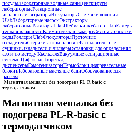
посуды
Лабораторные водяные бани
Центрифуги
лабораторные
Ротационные
испарители
Титраторы
Инкубаторы
Счетчики колоний
Ulab
Лабораторные насосы
Экстракторы
лабораторные
Ротаторы Ulab
Шейкер-инкубатор Ulab
Камеры
тепла и влажности
Климатические камеры
Системы очистки
воды
Роллеры Ulab
Флокуляторы
Проточные
охладители
Стерилизаторы паровые
Распылительные
сушилки
Охладители и чиллеры
Установки для определения
азота по методу Кьельдаля
Вакуумные аспирационные
системы
Цифровые бюретки,
диспенсеры
Гомогенизаторы
Термоблоки (нагревательные
блоки)
Лабораторные масляные бани
Оборудование для
рассева
-
Магнитная мешалка без подогрева PL-R-basic с
термодатчиком
Магнитная мешалка без
подогрева PL-R-basic с
термодатчиком