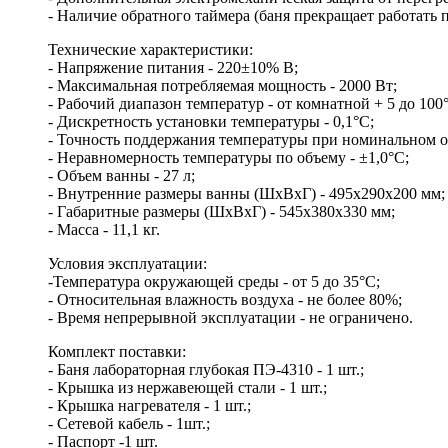
- Наличие обратного таймера (баня прекращает работать 
Технические характеристики:
- Напряжение питания - 220±10% В;
- Максимальная потребляемая мощность - 2000 Вт;
- Рабочий диапазон температур - от комнатной + 5 до 100
- Дискретность установки температуры - 0,1°С;
- Точность поддержания температуры при номинальном об
- Неравномерность температуры по объему - ±1,0°С;
- Объем ванны - 27 л;
- Внутренние размеры ванны (ШхВхГ) - 495х290х200 мм;
- Габаритные размеры (ШхВхГ) - 545х380х330 мм;
- Масса - 11,1 кг.
Условия эксплуатации:
-Температура окружающей среды - от 5 до 35°С;
- Относительная влажность воздуха - не более 80%;
- Время непрерывной эксплуатации - не ограничено.
Комплект поставки:
- Баня лабораторная глубокая ПЭ-4310 - 1 шт.;
- Крышка из нержавеющей стали - 1 шт.;
- Крышка нагревателя - 1 шт.;
- Сетевой кабель - 1шт.;
- Паспорт -1 шт.