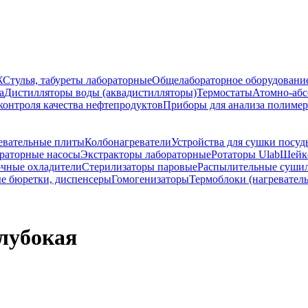
Ж
Стулья, табуреты лабораторные
Общелабораторное оборудовани
а
Дистилляторы воды (аквадистилляторы)
Термостаты
Атомно-абс
контроля качества нефтепродуктов
Приборы для анализа полиме
евательные плиты
Колбонагреватели
Устройства для сушки посуд
раторные насосы
Экстракторы лабораторные
Ротаторы Ulab
Шейке
чные охладители
Стерилизаторы паровые
Распылительные суши
е бюретки, диспенсеры
Гомогенизаторы
Термоблоки (нагревател
глубокая