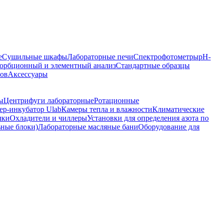
е
Сушильные шкафы
Лабораторные печи
Спектрофотометры
pH-
орбционный и элементный анализ
Стандартные образцы
ров
Аксессуары
ы
Центрифуги лабораторные
Ротационные
р-инкубатор Ulab
Камеры тепла и влажности
Климатические
лки
Охладители и чиллеры
Установки для определения азота по
ьные блоки)
Лабораторные масляные бани
Оборудование для