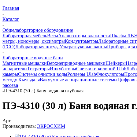
Главная
-
Каталог
-
Общелабораторное оборудование
Лабораторная мебель
Весы
Анализаторы влажности
Шкафы ЛВ
метры, иономеры, оксиметры
Кондуктометры
Лабораторные сит
(ГСО)
Лабораторная посуда
Ультразвуковые ванны
Приборы для 
-
Лабораторные водяные бани
Магнитные мешалки
Верхнеприводные мешалки
Шейкеры
Нагр
испарители
Титраторы
Инкубаторы
Счетчики колоний Ulab
Лабо
камеры
Системы очистки воды
Роллеры Ulab
Флокуляторы
Прото
методу Кьельдаля
Вакуумные аспирационные системы
Цифровы
рассева
-
ПЭ-4310 (30 л) Баня водяная глубокая
ПЭ-4310 (30 л) Баня водяная 
Арт.
Производитель:
ЭКРОСХИМ