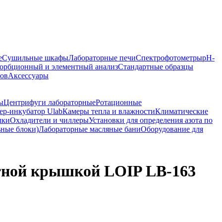
е
Сушильные шкафы
Лабораторные печи
Спектрофотометры
pH-
орбционный и элементный анализ
Стандартные образцы
ров
Аксессуары
ы
Центрифуги лабораторные
Ротационные
р-инкубатор Ulab
Камеры тепла и влажности
Климатические
лки
Охладители и чиллеры
Установки для определения азота по
ьные блоки)
Лабораторные масляные бани
Оборудование для
атной крышкой LOIP LB-163