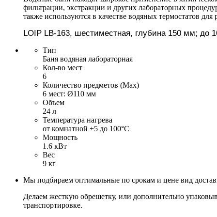
фильтрации, экстракции и других лабораторных процедур
также используются в качестве водяных термостатов для
LOIP
LB
-
163
, шестиместная, глубина 150 мм; до 
Тип
Баня водяная лабораторная
Кол-во мест
6
Количество предметов (Max)
6 мест: Ø110 мм
Объем
24 л
Температура нагрева
от комнатной +5 до 100°С
Мощность
1.6 кВт
Вес
9 кг
Мы подбираем оптимальные по срокам и цене вид доста
Делаем жесткую обрешетку, или дополнительно упаковыв
транспортировке.