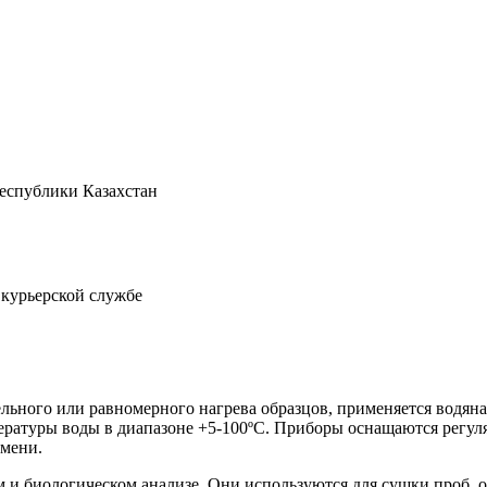
Республики Казахстан
 курьерской службе
льного или равномерного нагрева образцов, применяется водяна
пературы воды в диапазоне +5-100ºС. Приборы оснащаются регул
емени.
и биологическом анализе. Они используются для сушки проб, ор