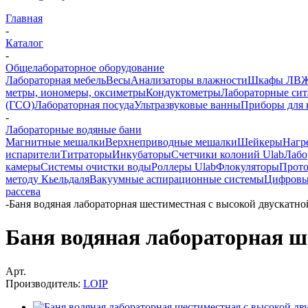
Главная
-
Каталог
-
Общелабораторное оборудование
Лабораторная мебель
Весы
Анализаторы влажности
Шкафы ЛВ
метры, иономеры, оксиметры
Кондуктометры
Лабораторные сит
(ГСО)
Лабораторная посуда
Ультразвуковые ванны
Приборы для 
-
Лабораторные водяные бани
Магнитные мешалки
Верхнеприводные мешалки
Шейкеры
Нагр
испарители
Титраторы
Инкубаторы
Счетчики колоний Ulab
Лабо
камеры
Системы очистки воды
Роллеры Ulab
Флокуляторы
Прото
методу Кьельдаля
Вакуумные аспирационные системы
Цифровы
рассева
-
Баня водяная лабораторная шестиместная с высокой двускатн
Баня водяная лабораторная ш
Арт.
Производитель:
LOIP