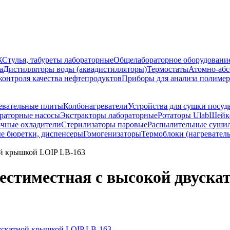
Ж
Стулья, табуреты лабораторные
Общелабораторное оборудовани
а
Дистилляторы воды (аквадистилляторы)
Термостаты
Атомно-абс
контроля качества нефтепродуктов
Приборы для анализа полиме
евательные плиты
Колбонагреватели
Устройства для сушки посуд
раторные насосы
Экстракторы лабораторные
Ротаторы Ulab
Шейке
чные охладители
Стерилизаторы паровые
Распылительные суши
е бюретки, диспенсеры
Гомогенизаторы
Термоблоки (нагревател
ой крышкой LOIP LB-163
естиместная с высокой двуск