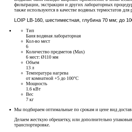
фильтрации, экстракции и других лабораторных процедур
также используются в качестве водяных термостатов для
LOIP
LB
-
160
, шестиместная, глубина 70 мм; до 10
Тип
Баня водяная лабораторная
Кол-во мест
6
Количество предметов (Max)
6 мест: Ø110 мм
Объем
13 л
Температура нагрева
от комнатной +5 до 100°С
Мощность
1.6 кВт
Вес
7 кг
Мы подбираем оптимальные по срокам и цене вид доста
Делаем жесткую обрешетку, или дополнительно упаковыв
транспортировке.