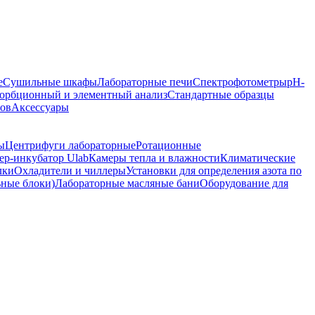
е
Сушильные шкафы
Лабораторные печи
Спектрофотометры
pH-
орбционный и элементный анализ
Стандартные образцы
ров
Аксессуары
ы
Центрифуги лабораторные
Ротационные
р-инкубатор Ulab
Камеры тепла и влажности
Климатические
лки
Охладители и чиллеры
Установки для определения азота по
ьные блоки)
Лабораторные масляные бани
Оборудование для