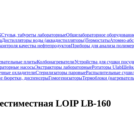
Ж
Стулья, табуреты лабораторные
Общелабораторное оборудовани
а
Дистилляторы воды (аквадистилляторы)
Термостаты
Атомно-абс
контроля качества нефтепродуктов
Приборы для анализа полиме
евательные плиты
Колбонагреватели
Устройства для сушки посуд
раторные насосы
Экстракторы лабораторные
Ротаторы Ulab
Шейке
чные охладители
Стерилизаторы паровые
Распылительные суши
е бюретки, диспенсеры
Гомогенизаторы
Термоблоки (нагревател
естиместная LOIP LB-160