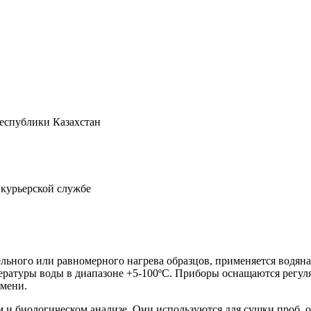
Республики Казахстан
 курьерской службе
льного или равномерного нагрева образцов, применяется водяна
пературы воды в диапазоне +5-100ºС. Приборы оснащаются регул
емени.
и биологическом анализе. Они используются для сушки проб, ор