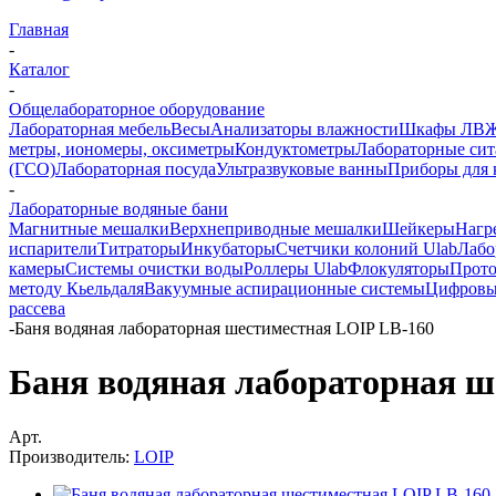
Главная
-
Каталог
-
Общелабораторное оборудование
Лабораторная мебель
Весы
Анализаторы влажности
Шкафы ЛВ
метры, иономеры, оксиметры
Кондуктометры
Лабораторные сит
(ГСО)
Лабораторная посуда
Ультразвуковые ванны
Приборы для 
-
Лабораторные водяные бани
Магнитные мешалки
Верхнеприводные мешалки
Шейкеры
Нагр
испарители
Титраторы
Инкубаторы
Счетчики колоний Ulab
Лабо
камеры
Системы очистки воды
Роллеры Ulab
Флокуляторы
Прото
методу Кьельдаля
Вакуумные аспирационные системы
Цифровы
рассева
-
Баня водяная лабораторная шестиместная LOIP LB-160
Баня водяная лабораторная ш
Арт.
Производитель:
LOIP