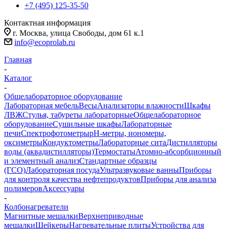
+7 (495) 125-35-50
Контактная информация
г. Москва, улица Свободы, дом 61 к.1
info@ecoprolab.ru
Главная
-
Каталог
-
Общелабораторное оборудование
Лабораторная мебель
Весы
Анализаторы влажности
Шкафы
ЛВЖ
Стулья, табуреты лабораторные
Общелабораторное
оборудование
Сушильные шкафы
Лабораторные
печи
Спектрофотометры
pH-метры, иономеры,
оксиметры
Кондуктометры
Лабораторные сита
Дистилляторы
воды (аквадистилляторы)
Термостаты
Атомно-абсорбционный
и элементный анализ
Стандартные образцы
(ГСО)
Лабораторная посуда
Ультразвуковые ванны
Приборы
для контроля качества нефтепродуктов
Приборы для анализа
полимеров
Аксессуары
-
Колбонагреватели
Магнитные мешалки
Верхнеприводные
мешалки
Шейкеры
Нагревательные плиты
Устройства для