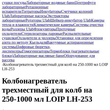
сушки посуды
Лабораторные водяные бани
Центрифуги
лабораторные
Ротационные
испарители
Титраторы
Инкубаторы
Счетчики колоний
Ulab
Лабораторные насосы
Экстракторы
лабораторные
Ротаторы Ulab
Шейкер-инкубатор Ulab
Камеры
тепла и влажности
Климатические камеры
Системы очистки
воды
Роллеры Ulab
Флокуляторы
Проточные
охладители
Стерилизаторы паровые
Распылительные
сушилки
Охладители и чиллеры
Установки для определения
азота по методу Кьельдаля
Вакуумные аспирационные
системы
Цифровые бюретки,
диспенсеры
Гомогенизаторы
Термоблоки (нагревательные
блоки)
Лабораторные масляные бани
Оборудование для
рассева
-
Колбонагреватель трехместный для колб на 250-1000 мл LOIP
LH-253
Колбонагреватель
трехместный для колб на
250-1000 мл LOIP LH-253