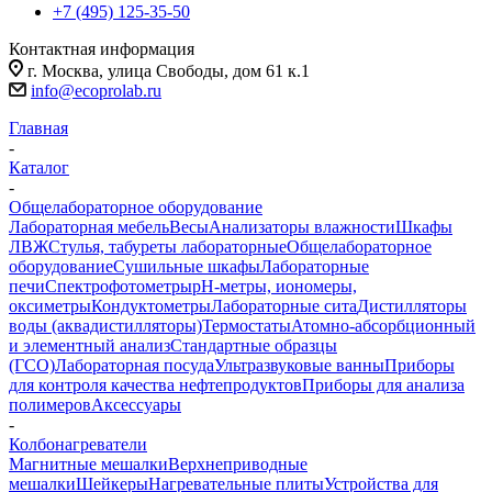
+7 (495) 125-35-50
Контактная информация
г. Москва, улица Свободы, дом 61 к.1
info@ecoprolab.ru
Главная
-
Каталог
-
Общелабораторное оборудование
Лабораторная мебель
Весы
Анализаторы влажности
Шкафы
ЛВЖ
Стулья, табуреты лабораторные
Общелабораторное
оборудование
Сушильные шкафы
Лабораторные
печи
Спектрофотометры
pH-метры, иономеры,
оксиметры
Кондуктометры
Лабораторные сита
Дистилляторы
воды (аквадистилляторы)
Термостаты
Атомно-абсорбционный
и элементный анализ
Стандартные образцы
(ГСО)
Лабораторная посуда
Ультразвуковые ванны
Приборы
для контроля качества нефтепродуктов
Приборы для анализа
полимеров
Аксессуары
-
Колбонагреватели
Магнитные мешалки
Верхнеприводные
мешалки
Шейкеры
Нагревательные плиты
Устройства для