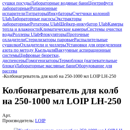
сушки посуды
Лабораторные водяные бани
Центрифуги
лабораторные
Ротационные
испарители
Титраторы
Инкубаторы
Счетчики колоний
Ulab
Лабораторные насосы
Экстракторы
лабораторные
Ротаторы Ulab
Шейкер-инкубатор Ulab
Камеры
тепла и влажности
Климатические камеры
Системы очистки
воды
Роллеры Ulab
Флокуляторы
Проточные
охладители
Стерилизаторы паровые
Распылительные
сушилки
Охладители и чиллеры
Установки для определения
азота по методу Кьельдаля
Вакуумные аспирационные
системы
Цифровые бюретки,
диспенсеры
Гомогенизаторы
Термоблоки (нагревательные
блоки)
Лабораторные масляные бани
Оборудование для
рассева
-
Колбонагреватель для колб на 250-1000 мл LOIP LH-250
Колбонагреватель для колб
на 250-1000 мл LOIP LH-250
Арт.
Производитель:
LOIP