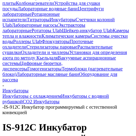
плиты
Колбонагреватели
Устройства для сушки
посуды
Лабораторные водяные бани
Центрифуги
лабораторные
Ротационные
испарители
Титраторы
Инкубаторы
Счетчики колоний
Ulab
Лабораторные насосы
Экстракторы
лабораторные
Ротаторы Ulab
Шейкер-инкубатор Ulab
Камеры
тепла и влажности
Климатические камеры
Системы очистки
воды
Роллеры Ulab
Флокуляторы
Проточные
охладители
Стерилизаторы паровые
Распылительные
сушилки
Охладители и чиллеры
Установки для определения
азота по методу Кьельдаля
Вакуумные аспирационные
системы
Цифровые бюретки,
диспенсеры
Гомогенизаторы
Термоблоки (нагревательные
блоки)
Лабораторные масляные бани
Оборудование для
рассева
-
Инкубаторы
Инкубаторы с охлаждением
Инкубаторы с водяной
рубашкой
CO2 Инкубаторы
-
IS-912C Инкубатор программируемый с естественной
конвекцией
IS-912C Инкубатор