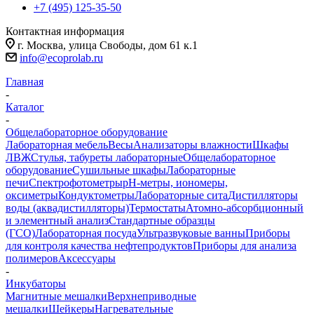
+7 (495) 125-35-50
Контактная информация
г. Москва, улица Свободы, дом 61 к.1
info@ecoprolab.ru
Главная
-
Каталог
-
Общелабораторное оборудование
Лабораторная мебель
Весы
Анализаторы влажности
Шкафы
ЛВЖ
Стулья, табуреты лабораторные
Общелабораторное
оборудование
Сушильные шкафы
Лабораторные
печи
Спектрофотометры
pH-метры, иономеры,
оксиметры
Кондуктометры
Лабораторные сита
Дистилляторы
воды (аквадистилляторы)
Термостаты
Атомно-абсорбционный
и элементный анализ
Стандартные образцы
(ГСО)
Лабораторная посуда
Ультразвуковые ванны
Приборы
для контроля качества нефтепродуктов
Приборы для анализа
полимеров
Аксессуары
-
Инкубаторы
Магнитные мешалки
Верхнеприводные
мешалки
Шейкеры
Нагревательные