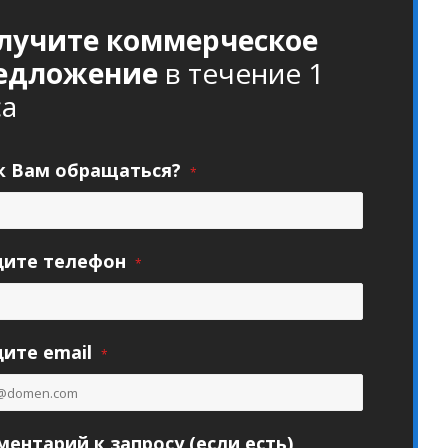
лучите коммерческое
едложение
в течение 1
са
к Вам обращаться?
*
дите телефон
*
ите email
*
ентарий к запросу (если есть)