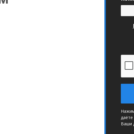
Нажим
даёте
Ваши 