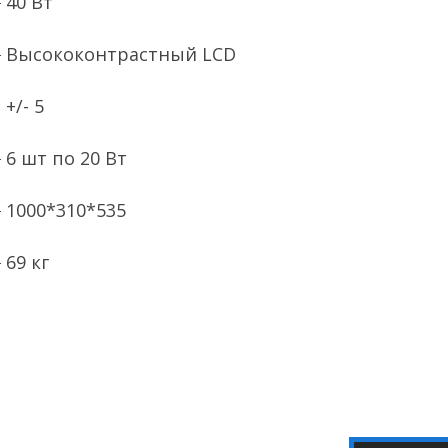
40 Вт
Высококонтрастный LCD
я
+/- 5
6 шт по 20 Вт
1000*310*535
69 кг