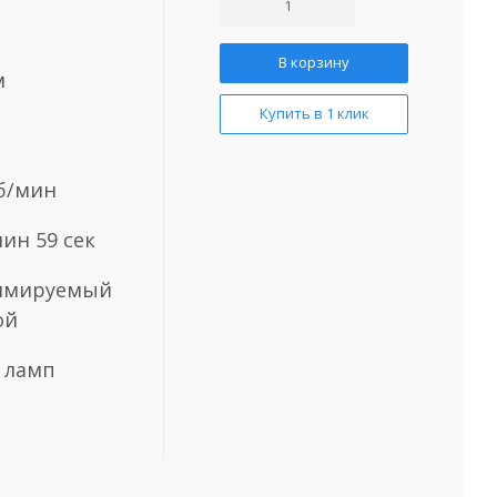
В корзину
м
Купить в 1 клик
об/мин
мин 59 сек
ммируемый
ой
6 ламп