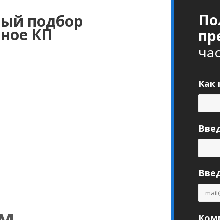
По
ый подбор
ьное КП
пр
ча
Как 
Вве
Введ
ам
Комм