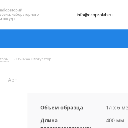
лабораторий
info@ecoprolab.ru
ебели, лабораторного
и посуды
яторы
-
US-0244 Флокулятор
Арт.
Объем образца
1л х 6 м
Длина
400 мм