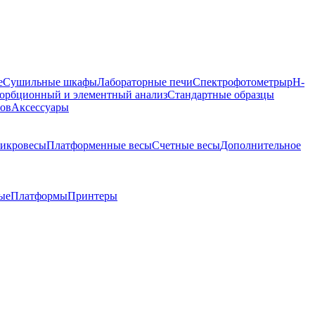
е
Сушильные шкафы
Лабораторные печи
Спектрофотометры
pH-
орбционный и элементный анализ
Стандартные образцы
ров
Аксессуары
икровесы
Платформенные весы
Счетные весы
Дополнительное
ые
Платформы
Принтеры