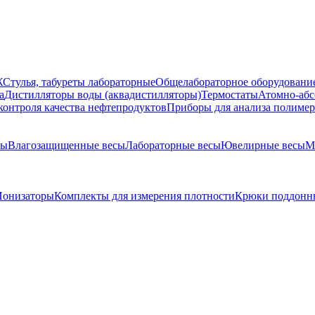
Ж
Стулья, табуреты лабораторные
Общелабораторное оборудовани
а
Дистилляторы воды (аквадистилляторы)
Термостаты
Атомно-абс
контроля качества нефтепродуктов
Приборы для анализа полиме
сы
Влагозащищенные весы
Лабораторные весы
Ювелирные весы
М
Ионизаторы
Комплекты для измерения плотности
Крюки поддонн