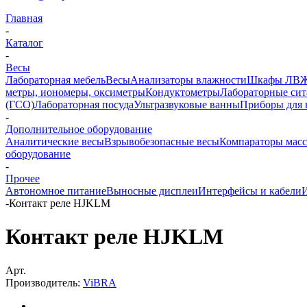
Главная
-
Каталог
-
Весы
Лабораторная мебель
Весы
Анализаторы влажности
Шкафы ЛВ
метры, иономеры, оксиметры
Кондуктометры
Лабораторные сит
(ГСО)
Лабораторная посуда
Ультразвуковые ванны
Приборы для 
-
Дополнительное оборудование
Аналитические весы
Взрывобезопасные весы
Компараторы мас
оборудование
-
Прочее
Автономное питание
Выносные дисплеи
Интерфейсы и кабели
-
Контакт реле HJKLM
Контакт реле HJKLM
Арт.
Производитель:
ViBRA