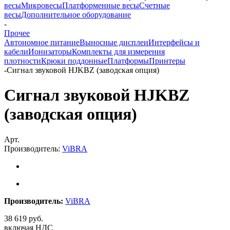
весы
Микровесы
Платформенные весы
Счетные
весы
Дополнительное оборудование
-
Прочее
Автономное питание
Выносные дисплеи
Интерфейсы и
кабели
Ионизаторы
Комплекты для измерения
плотности
Крюки поддонные
Платформы
Принтеры
-
Сигнал звуковой HJKBZ (заводская опция)
Сигнал звуковой HJKBZ
(заводская опция)
Арт.
Производитель:
ViBRA
Производитель:
ViBRA
38 619
руб.
включая НДС