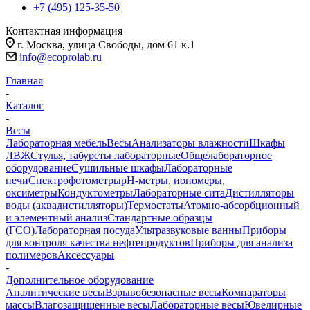
+7 (495) 125-35-50
Контактная информация
г. Москва, улица Свободы, дом 61 к.1
info@ecoprolab.ru
Главная
-
Каталог
-
Весы
Лабораторная мебель
Весы
Анализаторы влажности
Шкафы
ЛВЖ
Стулья, табуреты лабораторные
Общелабораторное
оборудование
Сушильные шкафы
Лабораторные
печи
Спектрофотометры
pH-метры, иономеры,
оксиметры
Кондуктометры
Лабораторные сита
Дистилляторы
воды (аквадистилляторы)
Термостаты
Атомно-абсорбционный
и элементный анализ
Стандартные образцы
(ГСО)
Лабораторная посуда
Ультразвуковые ванны
Приборы
для контроля качества нефтепродуктов
Приборы для анализа
полимеров
Аксессуары
-
Дополнительное оборудование
Аналитические весы
Взрывобезопасные весы
Компараторы
массы
Влагозащищенные весы
Лабораторные весы
Ювелирные