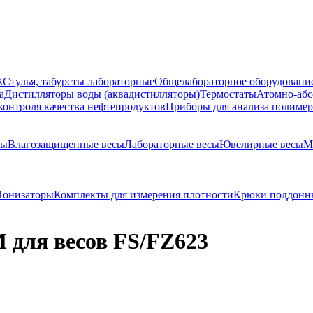
Ж
Стулья, табуреты лабораторные
Общелабораторное оборудовани
а
Дистилляторы воды (аквадистилляторы)
Термостаты
Атомно-абс
контроля качества нефтепродуктов
Приборы для анализа полиме
сы
Влагозащищенные весы
Лабораторные весы
Ювелирные весы
М
Ионизаторы
Комплекты для измерения плотности
Крюки поддонн
 для весов FS/FZ623