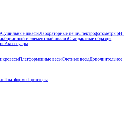
е
Сушильные шкафы
Лабораторные печи
Спектрофотометры
pH-
орбционный и элементный анализ
Стандартные образцы
ров
Аксессуары
икровесы
Платформенные весы
Счетные весы
Дополнительное
ые
Платформы
Принтеры