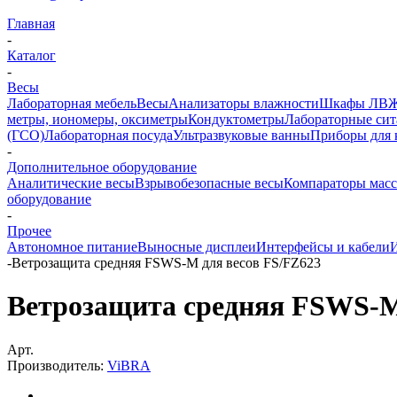
Главная
-
Каталог
-
Весы
Лабораторная мебель
Весы
Анализаторы влажности
Шкафы ЛВ
метры, иономеры, оксиметры
Кондуктометры
Лабораторные сит
(ГСО)
Лабораторная посуда
Ультразвуковые ванны
Приборы для 
-
Дополнительное оборудование
Аналитические весы
Взрывобезопасные весы
Компараторы мас
оборудование
-
Прочее
Автономное питание
Выносные дисплеи
Интерфейсы и кабели
-
Ветрозащита средняя FSWS-M для весов FS/FZ623
Ветрозащита средняя FSWS-M
Арт.
Производитель:
ViBRA