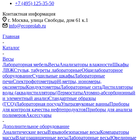
+7 (495) 125-35-50
Контактная информация
г. Москва, улица Свободы, дом 61 к.1
info@ecoprolab.ru
Главная
-
Каталог
-
Весы
Лабораторная мебель
Весы
Анализаторы влажности
Шкафы
ЛВЖ
Стулья, табуреты лабораторные
Общелабораторное
оборудование
Сушильные шкафы
Лабораторные
печи
Спектрофотометры
pH-метры, иономеры,
оксиметры
Кондуктометры
Лабораторные сита
Дистилляторы
воды (аквадистилляторы)
Термостаты
Атомно-абсорбционный
и элементный анализ
Стандартные образцы
(ГСО)
Лабораторная посуда
Ультразвуковые ванны
Приборы
для контроля качества нефтепродуктов
Приборы для анализа
полимеров
Аксессуары
-
Дополнительное оборудование
Аналитические весы
Взрывобезопасные весы
Компараторы
массы
Влагозащищенные весы
Лабораторные весы
Ювелирные