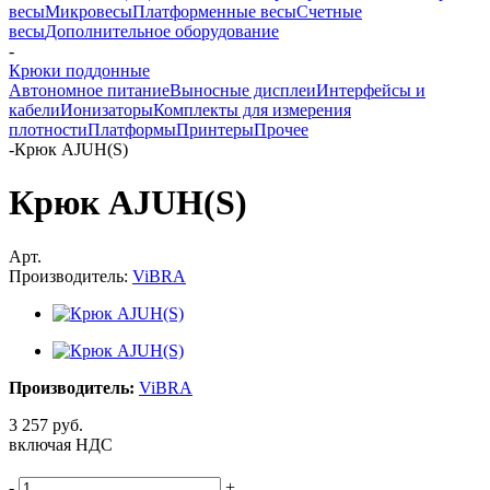
весы
Микровесы
Платформенные весы
Счетные
весы
Дополнительное оборудование
-
Крюки поддонные
Автономное питание
Выносные дисплеи
Интерфейсы и
кабели
Ионизаторы
Комплекты для измерения
плотности
Платформы
Принтеры
Прочее
-
Крюк AJUH(S)
Крюк AJUH(S)
Арт.
Производитель:
ViBRA
Производитель:
ViBRA
3 257
руб.
включая НДС
-
+