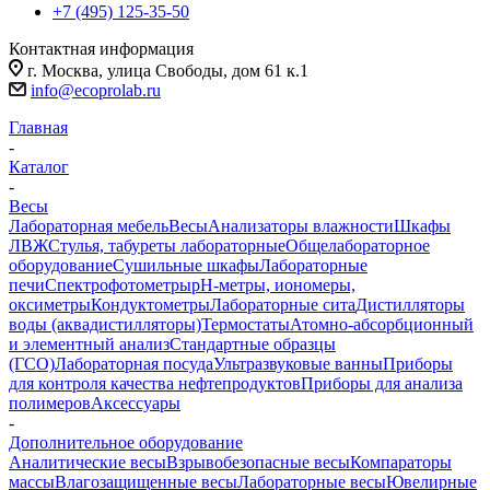
+7 (495) 125-35-50
Контактная информация
г. Москва, улица Свободы, дом 61 к.1
info@ecoprolab.ru
Главная
-
Каталог
-
Весы
Лабораторная мебель
Весы
Анализаторы влажности
Шкафы
ЛВЖ
Стулья, табуреты лабораторные
Общелабораторное
оборудование
Сушильные шкафы
Лабораторные
печи
Спектрофотометры
pH-метры, иономеры,
оксиметры
Кондуктометры
Лабораторные сита
Дистилляторы
воды (аквадистилляторы)
Термостаты
Атомно-абсорбционный
и элементный анализ
Стандартные образцы
(ГСО)
Лабораторная посуда
Ультразвуковые ванны
Приборы
для контроля качества нефтепродуктов
Приборы для анализа
полимеров
Аксессуары
-
Дополнительное оборудование
Аналитические весы
Взрывобезопасные весы
Компараторы
массы
Влагозащищенные весы
Лабораторные весы
Ювелирные