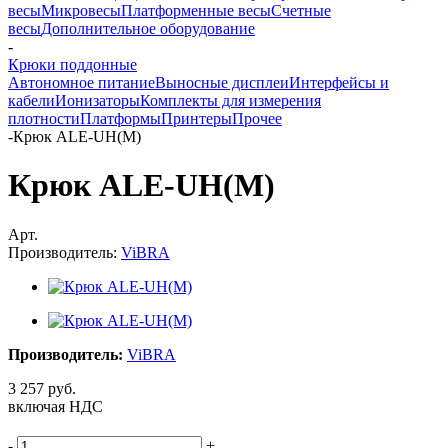
весы
Микровесы
Платформенные весы
Счетные
весы
Дополнительное оборудование
-
Крюки поддонные
Автономное питание
Выносные дисплеи
Интерфейсы и
кабели
Ионизаторы
Комплекты для измерения
плотности
Платформы
Принтеры
Прочее
-
Крюк ALE-UH(М)
Крюк ALE-UH(М)
Арт.
Производитель:
ViBRA
Производитель:
ViBRA
3 257
руб.
включая НДС
-
+