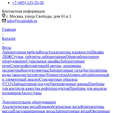
+7 (495) 125-35-50
Контактная информация
г. Москва, улица Свободы, дом 61 к.1
info@ecoprolab.ru
Главная
-
Каталог
-
Весы
Лабораторная мебель
Весы
Анализаторы влажности
Шкафы
ЛВЖ
Стулья, табуреты лабораторные
Общелабораторное
оборудование
Сушильные шкафы
Лабораторные
печи
Спектрофотометры
pH-метры, иономеры,
оксиметры
Кондуктометры
Лабораторные сита
Дистилляторы
воды (аквадистилляторы)
Термостаты
Атомно-абсорбционный
и элементный анализ
Стандартные образцы
(ГСО)
Лабораторная посуда
Ультразвуковые ванны
Приборы
для контроля качества нефтепродуктов
Приборы для анализа
полимеров
Аксессуары
-
Дополнительное оборудование
Аналитические весы
Взрывобезопасные весы
Компараторы
массы
Влагозащищенные весы
Лабораторные весы
Ювелирные