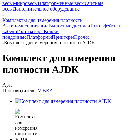
весы
Микровесы
Платформенные весы
Счетные
весы
Дополнительное оборудование
-
Комплекты для измерения плотности
Автономное питание
Выносные дисплеи
Интерфейсы и
кабели
Ионизаторы
Крюки
поддонные
Платформы
Принтеры
Прочее
-
Комплект для измерения плотности AJDK
Комплект для измерения
плотности AJDK
Арт.
Производитель:
ViBRA