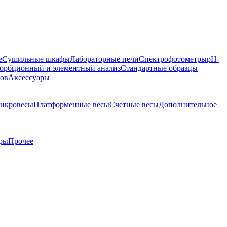
е
Сушильные шкафы
Лабораторные печи
Спектрофотометры
pH-
орбционный и элементный анализ
Стандартные образцы
ров
Аксессуары
икровесы
Платформенные весы
Счетные весы
Дополнительное
ры
Прочее