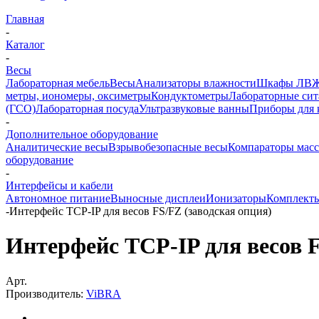
Главная
-
Каталог
-
Весы
Лабораторная мебель
Весы
Анализаторы влажности
Шкафы ЛВ
метры, иономеры, оксиметры
Кондуктометры
Лабораторные сит
(ГСО)
Лабораторная посуда
Ультразвуковые ванны
Приборы для 
-
Дополнительное оборудование
Аналитические весы
Взрывобезопасные весы
Компараторы мас
оборудование
-
Интерфейсы и кабели
Автономное питание
Выносные дисплеи
Ионизаторы
Комплекты
-
Интерфейс TCP-IP для весов FS/FZ (заводская опция)
Интерфейс TCP-IP для весов F
Арт.
Производитель:
ViBRA