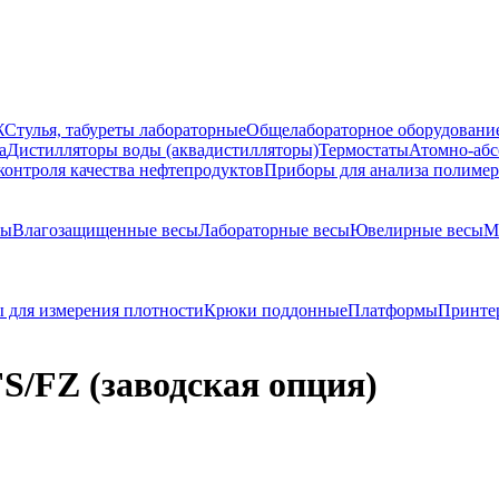
Ж
Стулья, табуреты лабораторные
Общелабораторное оборудовани
а
Дистилляторы воды (аквадистилляторы)
Термостаты
Атомно-абс
контроля качества нефтепродуктов
Приборы для анализа полиме
сы
Влагозащищенные весы
Лабораторные весы
Ювелирные весы
М
 для измерения плотности
Крюки поддонные
Платформы
Принте
S/FZ (заводская опция)