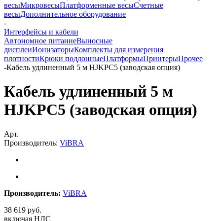
весы
Микровесы
Платформенные весы
Счетные
весы
Дополнительное оборудование
-
Интерфейсы и кабели
Автономное питание
Выносные
дисплеи
Ионизаторы
Комплекты для измерения
плотности
Крюки поддонные
Платформы
Принтеры
Прочее
-
Кабель удлиненный 5 м HJKPC5 (заводская опция)
Кабель удлиненный 5 м
HJKPC5 (заводская опция)
Арт.
Производитель:
ViBRA
Производитель:
ViBRA
38 619
руб.
включая НДС