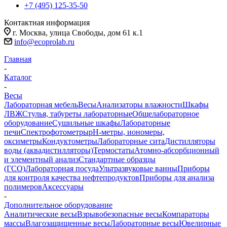
+7 (495) 125-35-50
Контактная информация
г. Москва, улица Свободы, дом 61 к.1
info@ecoprolab.ru
Главная
-
Каталог
-
Весы
Лабораторная мебель
Весы
Анализаторы влажности
Шкафы
ЛВЖ
Стулья, табуреты лабораторные
Общелабораторное
оборудование
Сушильные шкафы
Лабораторные
печи
Спектрофотометры
pH-метры, иономеры,
оксиметры
Кондуктометры
Лабораторные сита
Дистилляторы
воды (аквадистилляторы)
Термостаты
Атомно-абсорбционный
и элементный анализ
Стандартные образцы
(ГСО)
Лабораторная посуда
Ультразвуковые ванны
Приборы
для контроля качества нефтепродуктов
Приборы для анализа
полимеров
Аксессуары
-
Дополнительное оборудование
Аналитические весы
Взрывобезопасные весы
Компараторы
массы
Влагозащищенные весы
Лабораторные весы
Ювелирные