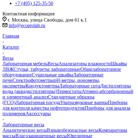
+7 (495) 125-35-50
Контактная информация
г. Москва, улица Свободы, дом 61 к.1
info@ecoprolab.ru
Главная
-
Каталог
-
Весы
Лабораторная мебель
Весы
Анализаторы влажности
Шкафы
ЛВЖ
Стулья, табуреты лабораторные
Общелабораторное
оборудование
Сушильные шкафы
Лабораторные
печи
Спектрофотометры
pH-метры, иономеры,
оксиметры
Кондуктометры
Лабораторные сита
Дистилляторы
воды (аквадистилляторы)
Термостаты
Атомно-абсорбционный
и элементный анализ
Стандартные образцы
(ГСО)
Лабораторная посуда
Ультразвуковые ванны
Приборы
для контроля качества нефтепродуктов
Приборы для анализа
полимеров
Аксессуары
-
Лабораторные весы
Аналитические весы
Взрывобезопасные весы
Компараторы
массы
Влагозащищенные весы
Ювелирные