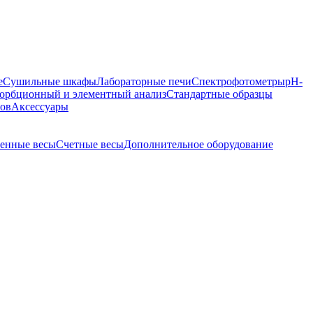
е
Сушильные шкафы
Лабораторные печи
Спектрофотометры
pH-
орбционный и элементный анализ
Стандартные образцы
ров
Аксессуары
енные весы
Счетные весы
Дополнительное оборудование