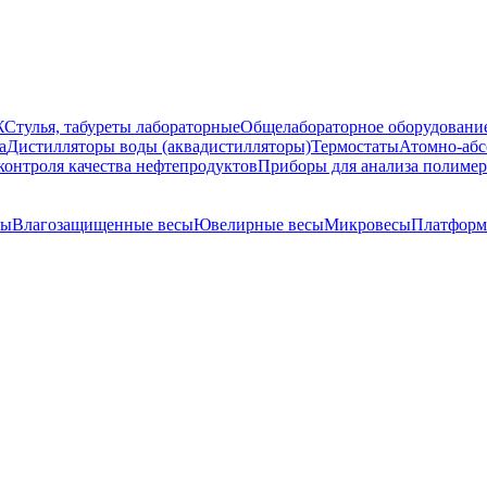
Ж
Стулья, табуреты лабораторные
Общелабораторное оборудовани
а
Дистилляторы воды (аквадистилляторы)
Термостаты
Атомно-абс
контроля качества нефтепродуктов
Приборы для анализа полиме
сы
Влагозащищенные весы
Ювелирные весы
Микровесы
Платформ