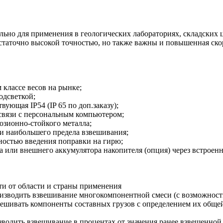
о для применения в геологических лабораториях, складских це
статочно высокой точностью, но также важны и повышенная скор
 классе весов на рынке;
одсветкой;
ующая IP54 (IP 65 по доп.заказу);
связи с персональным компьютером;
озионно-стойкого металла;
и наибольшего предела взвешивания;
ностью введения поправки на гирю;
а или внешнего аккумулятора накопителя (опция) через встрое
и от области и страны применения
зводить взвешивание многокомпонентной смеси (с возможностью
ешивать компоненты составных грузов с определением их обще
водить взвешивание в процентах от значения ранее взвешенной