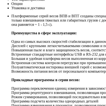
Опции
Упаковка и доставка
Платформенные серий весов ВПВ и ВПТ созданы специальн
только взвешивания тяжелых или габаритных грузов с до
она равняется ~ 1 - 1,5 с).
Преимущества в сфере эксплуатации:
Одна из самых высоких скоростей стабилизации в данном
Дисплей с крупными легкосчитываемыми символами и п
Повышенная пыле и влаго защищенность весов, соответств
Встроенные стандартные интерфейсы USB и RS-232 для 
Большая и удобная платформа весов выполненная из корр
Встроенная система контроля перегрузки при превышени
Полуавтоматическая юстировка внешней гирей с возмож
Возможность питания весов от персонального компьютер
Прикладные программы в серии весов:
Программа переключения единиц измерения в зависимост
Программа рецептурного взвешивания, позволяющая прои
Режим суммирования, позволяющий последовательно взв
Программа подсчета количества однородных деталей
Программа взвешивания в процентах, позволяющая произ