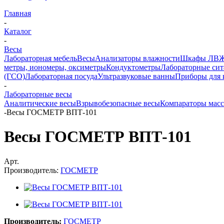
Главная
-
Каталог
-
Весы
Лабораторная мебель
Весы
Анализаторы влажности
Шкафы ЛВ
метры, иономеры, оксиметры
Кондуктометры
Лабораторные сит
(ГСО)
Лабораторная посуда
Ультразвуковые ванны
Приборы для 
-
Лабораторные весы
Аналитические весы
Взрывобезопасные весы
Компараторы мас
-
Весы ГОСМЕТР ВПТ-101
Весы ГОСМЕТР ВПТ-101
Арт.
Производитель:
ГОСМЕТР
Производитель:
ГОСМЕТР