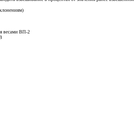
тклонениям)
я весами ВП-2
В