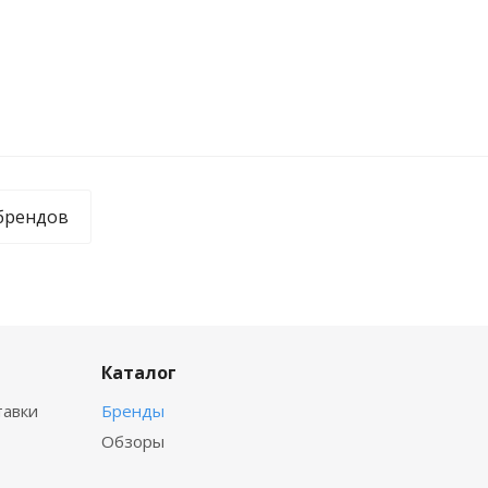
Р ВЛЭ-223С
Весы ГОСМЕТР ВПВ-12С
просу
По запросу
брендов
Каталог
тавки
Бренды
Обзоры