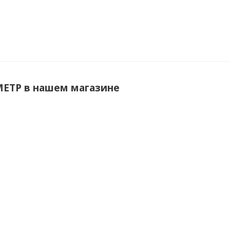
ЕТР в нашем магазине
Р ВЛТЭ-4100П-В
Весы ГОСМЕТР ВЛТЭ-510П-В