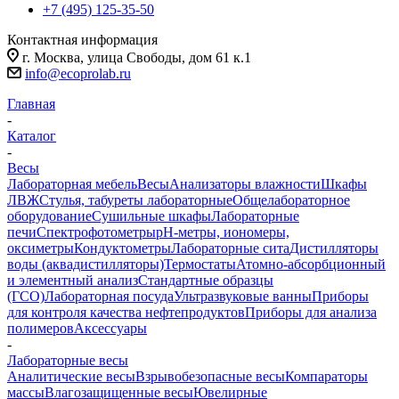
+7 (495) 125-35-50
Контактная информация
г. Москва, улица Свободы, дом 61 к.1
info@ecoprolab.ru
Главная
-
Каталог
-
Весы
Лабораторная мебель
Весы
Анализаторы влажности
Шкафы
ЛВЖ
Стулья, табуреты лабораторные
Общелабораторное
оборудование
Сушильные шкафы
Лабораторные
печи
Спектрофотометры
pH-метры, иономеры,
оксиметры
Кондуктометры
Лабораторные сита
Дистилляторы
воды (аквадистилляторы)
Термостаты
Атомно-абсорбционный
и элементный анализ
Стандартные образцы
(ГСО)
Лабораторная посуда
Ультразвуковые ванны
Приборы
для контроля качества нефтепродуктов
Приборы для анализа
полимеров
Аксессуары
-
Лабораторные весы
Аналитические весы
Взрывобезопасные весы
Компараторы
массы
Влагозащищенные весы
Ювелирные