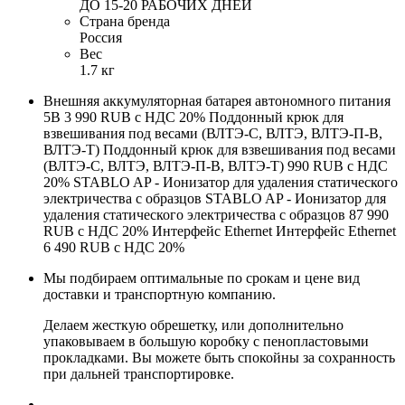
ДО 15-20 РАБОЧИХ ДНЕЙ
Страна бренда
Россия
Вес
1.7 кг
Внешняя аккумуляторная батарея автономного питания
5В 3 990 RUB с НДС 20% Поддонный крюк для
взвешивания под весами (ВЛТЭ-С, ВЛТЭ, ВЛТЭ-П-В,
ВЛТЭ-Т) Поддонный крюк для взвешивания под весами
(ВЛТЭ-С, ВЛТЭ, ВЛТЭ-П-В, ВЛТЭ-Т) 990 RUB с НДС
20% STABLO AP - Ионизатор для удаления статического
электричества с образцов STABLO AP - Ионизатор для
удаления статического электричества с образцов 87 990
RUB с НДС 20% Интерфейс Ethernet Интерфейс Ethernet
6 490 RUB с НДС 20%
Мы подбираем оптимальные по срокам и цене вид
доставки и транспортную компанию.
Делаем жесткую обрешетку, или дополнительно
упаковываем в большую коробку с пенопластовыми
прокладками. Вы можете быть спокойны за сохранность
при дальней транспортировке.