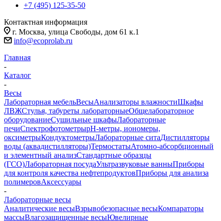
+7 (495) 125-35-50
Контактная информация
г. Москва, улица Свободы, дом 61 к.1
info@ecoprolab.ru
Главная
-
Каталог
-
Весы
Лабораторная мебель
Весы
Анализаторы влажности
Шкафы
ЛВЖ
Стулья, табуреты лабораторные
Общелабораторное
оборудование
Сушильные шкафы
Лабораторные
печи
Спектрофотометры
pH-метры, иономеры,
оксиметры
Кондуктометры
Лабораторные сита
Дистилляторы
воды (аквадистилляторы)
Термостаты
Атомно-абсорбционный
и элементный анализ
Стандартные образцы
(ГСО)
Лабораторная посуда
Ультразвуковые ванны
Приборы
для контроля качества нефтепродуктов
Приборы для анализа
полимеров
Аксессуары
-
Лабораторные весы
Аналитические весы
Взрывобезопасные весы
Компараторы
массы
Влагозащищенные весы
Ювелирные