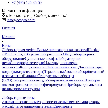
+7 (495) 125-35-50
Контактная информация
г. Москва, улица Свободы, дом 61 к.1
info@ecoprolab.ru
Главная
-
Каталог
-
Весы
Лабораторная мебель
Весы
Анализаторы влажности
Шкафы
ЛВЖ
Стулья, табуреты лабораторные
Общелабораторное
оборудование
Сушильные шкафы
Лабораторные
печи
Спектрофотометры
pH-метры, иономеры,
оксиметры
Кондуктометры
Лабораторные сита
Дистилляторы
воды (аквадистилляторы)
Термостаты
Атомно-абсорбционный
и элементный анализ
Стандартные образцы
(ГСО)
Лабораторная посуда
Ультразвуковые ванны
Приборы
для контроля качества нефтепродуктов
Приборы для анализа
полимеров
Аксессуары
-
Лабораторные весы
Аналитические весы
Взрывобезопасные весы
Компараторы
массы
Влагозащищенные весы
Ювелирные