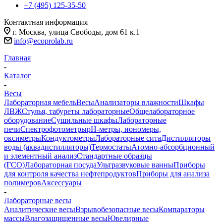
+7 (495) 125-35-50
Контактная информация
г. Москва, улица Свободы, дом 61 к.1
info@ecoprolab.ru
Главная
-
Каталог
-
Весы
Лабораторная мебель
Весы
Анализаторы влажности
Шкафы
ЛВЖ
Стулья, табуреты лабораторные
Общелабораторное
оборудование
Сушильные шкафы
Лабораторные
печи
Спектрофотометры
pH-метры, иономеры,
оксиметры
Кондуктометры
Лабораторные сита
Дистилляторы
воды (аквадистилляторы)
Термостаты
Атомно-абсорбционный
и элементный анализ
Стандартные образцы
(ГСО)
Лабораторная посуда
Ультразвуковые ванны
Приборы
для контроля качества нефтепродуктов
Приборы для анализа
полимеров
Аксессуары
-
Лабораторные весы
Аналитические весы
Взрывобезопасные весы
Компараторы
массы
Влагозащищенные весы
Ювелирные