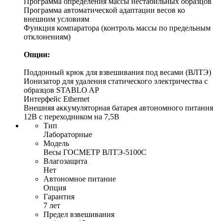
Программа определения массы нестабильных образцов
Программа автоматической адаптации весов ко
внешним условиям
Функция компаратора (контроль массы по предельным
отклонениям)
Опции:
Поддонный крюк для взвешивания под весами (ВЛТЭ)
Ионизатор для удаления статического электричества с
образцов STABLO AP
Интерфейс Ethernet
Внешняя аккумуляторная батарея автономного питания
12В с переходником на 7,5В
Тип
Лабораторные
Модель
Весы ГОСМЕТР ВЛТЭ-5100С
Влагозащита
Нет
Автономное питание
Опция
Гарантия
7 лет
Предел взвешивания