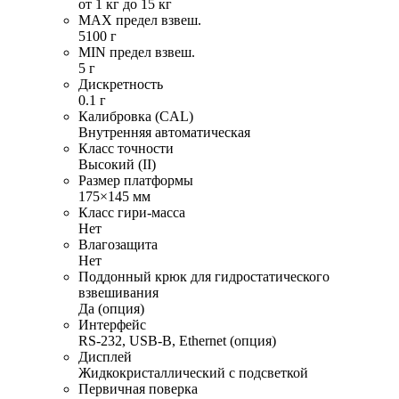
от 1 кг до 15 кг
MAX предел взвеш.
5100 г
MIN предел взвеш.
5 г
Дискретность
0.1 г
Калибровка (CAL)
Внутренняя автоматическая
Класс точности
Высокий (II)
Размер платформы
175×145 мм
Класс гири-масса
Нет
Влагозащита
Нет
Поддонный крюк для гидростатического
взвешивания
Да (опция)
Интерфейс
RS-232, USB-B, Ethernet (опция)
Дисплей
Жидкокристаллический с подсветкой
Первичная поверка