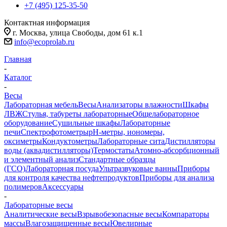
+7 (495) 125-35-50
Контактная информация
г. Москва, улица Свободы, дом 61 к.1
info@ecoprolab.ru
Главная
-
Каталог
-
Весы
Лабораторная мебель
Весы
Анализаторы влажности
Шкафы
ЛВЖ
Стулья, табуреты лабораторные
Общелабораторное
оборудование
Сушильные шкафы
Лабораторные
печи
Спектрофотометры
pH-метры, иономеры,
оксиметры
Кондуктометры
Лабораторные сита
Дистилляторы
воды (аквадистилляторы)
Термостаты
Атомно-абсорбционный
и элементный анализ
Стандартные образцы
(ГСО)
Лабораторная посуда
Ультразвуковые ванны
Приборы
для контроля качества нефтепродуктов
Приборы для анализа
полимеров
Аксессуары
-
Лабораторные весы
Аналитические весы
Взрывобезопасные весы
Компараторы
массы
Влагозащищенные весы
Ювелирные