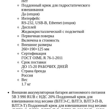
Нет
Поддонный крюк для гидростатического
взвешивания
Да (опция)
Интерфейс
RS-232, USB-B, Ethernet (опция)
Дисплей
Жидкокристаллический с подсветкой
Первичная поверка
Включена в стоимость
Внешние размеры
260×190×125 мм
Сертификация
ГОСТ OIML R 76-1-2011
Срок поставки
ДО 15-20 РАБОЧИХ ДНЕЙ
Страна бренда
Россия
Вес
1.7 кг
Внешняя аккумуляторная батарея автономного питания
5В 3 990 RUB с НДС 20% Поддонный крюк для
взвешивания под весами (ВЛТЭ-С, ВЛТЭ, ВЛТЭ-П-В,
ВЛТЭ-Т) Поддонный крюк для взвешивания под весами