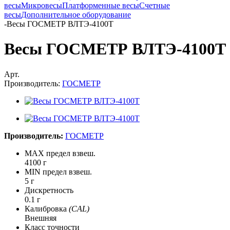
весы
Микровесы
Платформенные весы
Счетные
весы
Дополнительное оборудование
-
Весы ГОСМЕТР ВЛТЭ-4100T
Весы ГОСМЕТР ВЛТЭ-4100T
Арт.
Производитель:
ГОСМЕТР
Производитель:
ГОСМЕТР
MAX предел взвеш.
4100 г
MIN предел взвеш.
5 г
Дискретность
0.1 г
Калибровка
(CAL)
Внешняя
Класс точности