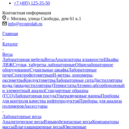
+7 (495) 125-35-50
Контактная информация
г. Москва, улица Свободы, дом 61 к.1
info@ecoprolab.ru
Главная
-
Каталог
-
Весы
Лабораторная мебель
Весы
Анализаторы влажности
Шкафы
ЛВЖ
Стулья, табуреты лабораторные
Общелабораторное
оборудование
Сушильные шкафы
Лабораторные
печи
Спектрофотометры
pH-метры, иономеры,
оксиметры
Кондуктометры
Лабораторные сита
Дистилляторы
воды (аквадистилляторы)
Термостаты
Атомно-абсорбционный
и элементный анализ
Стандартные образцы
(ГСО)
Лабораторная посуда
Ультразвуковые ванны
Приборы
для контроля качества нефтепродуктов
Приборы для анализа
полимеров
Аксессуары
-
Лабораторные весы
Аналитические весы
Взрывобезопасные весы
Компараторы
массы
Влагозащищенные весы
Ювелирные