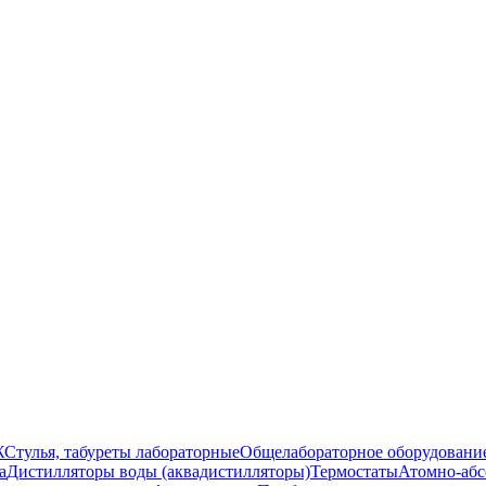
Ж
Стулья, табуреты лабораторные
Общелабораторное оборудовани
а
Дистилляторы воды (аквадистилляторы)
Термостаты
Атомно-абс