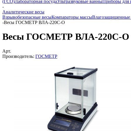
(ГСО)
Лабораторная посуда
Ультразвуковые ванны
Приборы для 
-
Аналитические весы
Взрывобезопасные весы
Компараторы массы
Влагозащищенные
-
Весы ГОСМЕТР ВЛА-220С-О
Весы ГОСМЕТР ВЛА-220С-О
Арт.
Производитель:
ГОСМЕТР