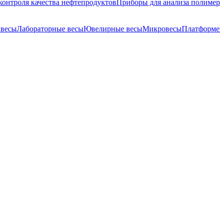
контроля качества нефтепродуктов
Приборы для анализа полиме
 весы
Лабораторные весы
Ювелирные весы
Микровесы
Платформе