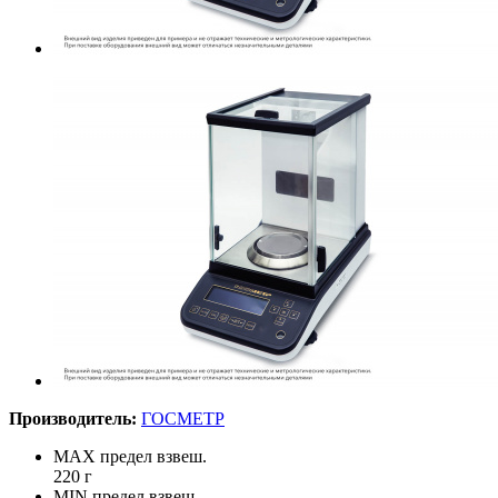
Производитель:
ГОСМЕТР
MAX предел взвеш.
220 г
MIN предел взвеш.