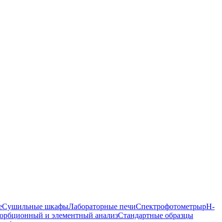
е
Сушильные шкафы
Лабораторные печи
Спектрофотометры
pH-
орбционный и элементный анализ
Стандартные образцы