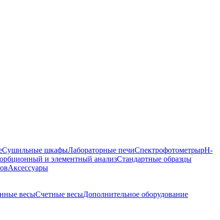
е
Сушильные шкафы
Лабораторные печи
Спектрофотометры
pH-
орбционный и элементный анализ
Стандартные образцы
ров
Аксессуары
нные весы
Счетные весы
Дополнительное оборудование