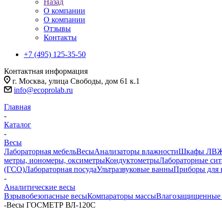
Назад
О компании
О компании
Отзывы
Контакты
+7 (495) 125-35-50
Контактная информация
г. Москва, улица Свободы, дом 61 к.1
info@ecoprolab.ru
Главная
-
Каталог
-
Весы
Лабораторная мебель
Весы
Анализаторы влажности
Шкафы ЛВ
метры, иономеры, оксиметры
Кондуктометры
Лабораторные сит
(ГСО)
Лабораторная посуда
Ультразвуковые ванны
Приборы для 
-
Аналитические весы
Взрывобезопасные весы
Компараторы массы
Влагозащищенные
-
Весы ГОСМЕТР ВЛ-120С