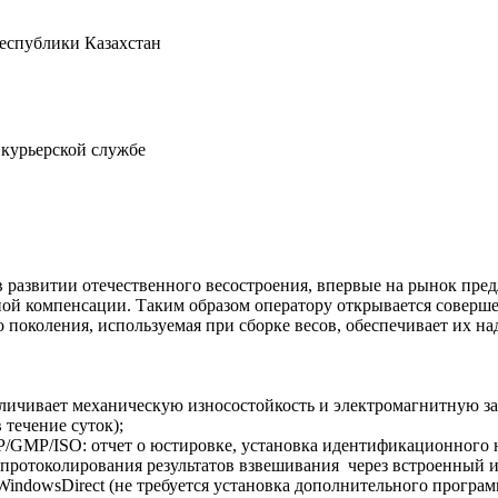
Республики Казахстан
 курьерской службе
развитии отечественного весостроения, впервые на рынок предл
ой компенсации. Таким образом оператору открывается соверш
о поколения, используемая при сборке весов, обеспечивает их н
еличивает механическую износостойкость и электромагнитную з
 течение суток);
P/GMP/ISO: отчет о юстировке, установка идентификационного н
протоколирования результатов взвешивания через встроенный 
indowsDirect (не требуется установка дополнительного програм