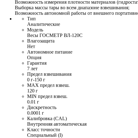
Возможность измерения плотности материалов (гидростат
Выборка массы тары во всем диапазоне взвешивания;
Возможность автономной работы от внешнего портативно
Тип
Аналитические
Модель
Весы ГОСМЕТР ВЛ-120С
Влагозащита
Нет
Автономное питание
Опция
Гарантия
7 лет
Предел взвешивания
0 г-150 г
MAX предел взвеш.
120 г
MIN предел взвеш.
0.01 г
Дискретность
0.0001 г
Калибровка (CAL)
Внутренняя автоматическая
Класс точности
Специальный (I)