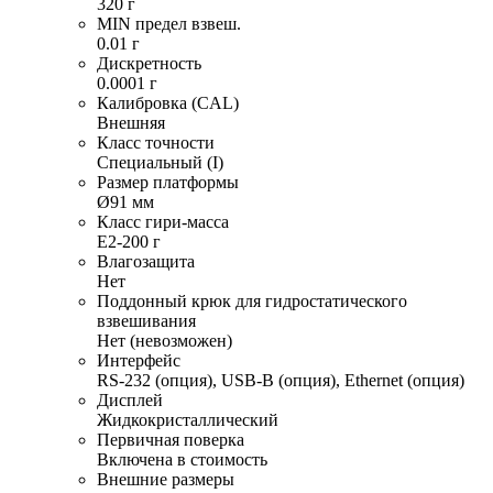
320 г
MIN предел взвеш.
0.01 г
Дискретность
0.0001 г
Калибровка (CAL)
Внешняя
Класс точности
Специальный (I)
Размер платформы
Ø91 мм
Класс гири-масса
E2-200 г
Влагозащита
Нет
Поддонный крюк для гидростатического
взвешивания
Нет (невозможен)
Интерфейс
RS-232 (опция), USB-B (опция), Ethernet (опция)
Дисплей
Жидкокристаллический
Первичная поверка
Включена в стоимость
Внешние размеры