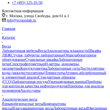
+7 (495) 125-35-50
Контактная информация
г. Москва, улица Свободы, дом 61 к.1
info@ecoprolab.ru
Главная
-
Каталог
-
Весы
Лабораторная мебель
Весы
Анализаторы влажности
Шкафы
ЛВЖ
Стулья, табуреты лабораторные
Общелабораторное
оборудование
Сушильные шкафы
Лабораторные
печи
Спектрофотометры
pH-метры, иономеры,
оксиметры
Кондуктометры
Лабораторные сита
Дистилляторы
воды (аквадистилляторы)
Термостаты
Атомно-абсорбционный
и элементный анализ
Стандартные образцы
(ГСО)
Лабораторная посуда
Ультразвуковые ванны
Приборы
для контроля качества нефтепродуктов
Приборы для анализа
полимеров
Аксессуары
-
Аналитические весы
Взрывобезопасные весы
Компараторы
массы
Влагозащищенные весы
Лабораторные весы
Ювелирные