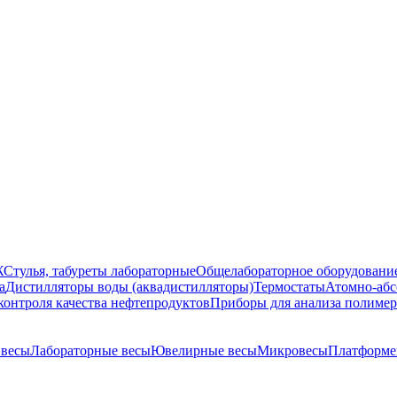
Ж
Стулья, табуреты лабораторные
Общелабораторное оборудовани
а
Дистилляторы воды (аквадистилляторы)
Термостаты
Атомно-абс
контроля качества нефтепродуктов
Приборы для анализа полиме
 весы
Лабораторные весы
Ювелирные весы
Микровесы
Платформе