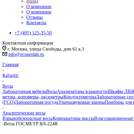
Назад
О компании
О компании
Отзывы
Контакты
+7 (495) 125-35-50
Контактная информация
г. Москва, улица Свободы, дом 61 к.1
info@ecoprolab.ru
Главная
-
Каталог
-
Весы
Лабораторная мебель
Весы
Анализаторы влажности
Шкафы ЛВ
метры, иономеры, оксиметры
Кондуктометры
Лабораторные сит
(ГСО)
Лабораторная посуда
Ультразвуковые ванны
Приборы для 
-
Аналитические весы
Взрывобезопасные весы
Компараторы массы
Влагозащищенные
-
Весы ГОСМЕТР ВЛ-224В