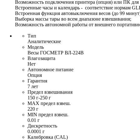
Возможность подключения принтера (опция) или ПК для 
Встроенные часы и календарь - соответствие нормам GL
Встроенная функция автовыключения весов (до 99 минут)
Выборка массы тары во всем диапазоне взвешивания;
Возможность автономной работы от внешнего портативно
Тип
Аналитические
Модель
Весы ГОСМЕТР ВЛ-224В
Влагозащита
Нет
Автономное питание
Опция
Гарантия
7 лет
Предел взвешивания
150 г-250 г
MAX предел взвеш.
220 г
MIN предел взвеш.
0.01 г
Дискретность
0.0001 г
Калибровка (CAL)