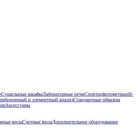
е
Сушильные шкафы
Лабораторные печи
Спектрофотометры
pH-
орбционный и элементный анализ
Стандартные образцы
ров
Аксессуары
нные весы
Счетные весы
Дополнительное оборудование