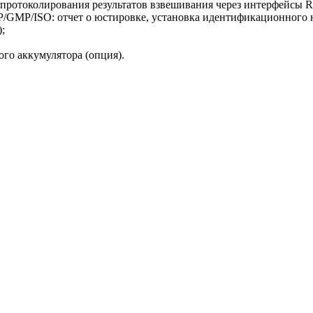
протоколирования результатов взвешивания через интерфейсы R
P/GMP/ISO: отчет о юстировке, установка идентификационного н
;
го аккумулятора (опция).