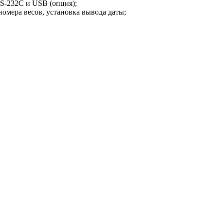
S-232C и USB (опция);
омера весов, установка вывода даты;