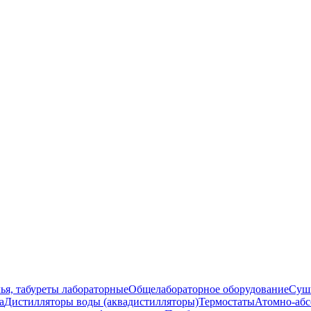
ья, табуреты лабораторные
Общелабораторное оборудование
Суш
а
Дистилляторы воды (аквадистилляторы)
Термостаты
Атомно-абс