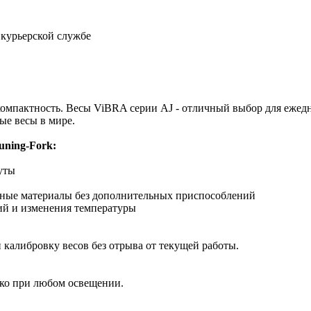
 курьерской службе
компактность. Весы ViBRA серии AJ - отличный выбор для ежед
ые весы в мире.
ning-Fork:
уты
ные материалы без дополнительных приспособлений
ий и изменения температуры
и калибровку весов без отрыва от текущей работы.
тко при любом освещении.