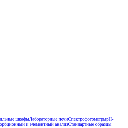
ильные шкафы
Лабораторные печи
Спектрофотометры
pH-
орбционный и элементный анализ
Стандартные образцы