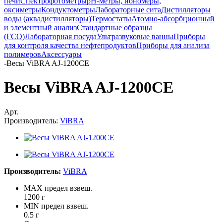
печи
Спектрофотометры
pH-метры, иономеры,
оксиметры
Кондуктометры
Лабораторные сита
Дистилляторы
воды (аквадистилляторы)
Термостаты
Атомно-абсорбционный
и элементный анализ
Стандартные образцы
(ГСО)
Лабораторная посуда
Ультразвуковые ванны
Приборы
для контроля качества нефтепродуктов
Приборы для анализа
полимеров
Аксессуары
-
Весы ViBRA AJ-1200CE
Весы ViBRA AJ-1200CE
Арт.
Производитель:
ViBRA
Производитель:
ViBRA
MAX предел взвеш.
1200 г
MIN предел взвеш.
0.5 г