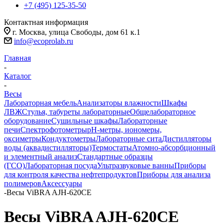
+7 (495) 125-35-50
Контактная информация
г. Москва, улица Свободы, дом 61 к.1
info@ecoprolab.ru
Главная
-
Каталог
-
Весы
Лабораторная мебель
Анализаторы влажности
Шкафы
ЛВЖ
Стулья, табуреты лабораторные
Общелабораторное
оборудование
Сушильные шкафы
Лабораторные
печи
Спектрофотометры
pH-метры, иономеры,
оксиметры
Кондуктометры
Лабораторные сита
Дистилляторы
воды (аквадистилляторы)
Термостаты
Атомно-абсорбционный
и элементный анализ
Стандартные образцы
(ГСО)
Лабораторная посуда
Ультразвуковые ванны
Приборы
для контроля качества нефтепродуктов
Приборы для анализа
полимеров
Аксессуары
-
Весы ViBRA AJH-620CE
Весы ViBRA AJH-620CE