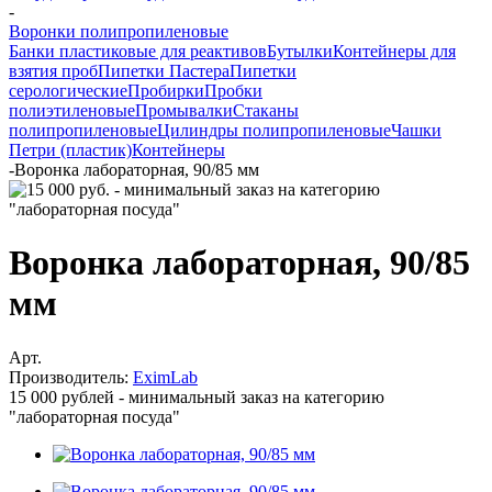
-
Воронки полипропиленовые
Банки пластиковые для реактивов
Бутылки
Контейнеры для
взятия проб
Пипетки Пастера
Пипетки
серологические
Пробирки
Пробки
полиэтиленовые
Промывалки
Стаканы
полипропиленовые
Цилиндры полипропиленовые
Чашки
Петри (пластик)
Контейнеры
-
Воронка лабораторная, 90/85 мм
Воронка лабораторная, 90/85
мм
Арт.
Производитель:
EximLab
15 000 рублей - минимальный заказ на категорию
"лабораторная посуда"