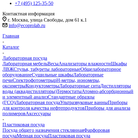
+7 (495) 125-35-50
Контактная информация
г. Москва, улица Свободы, дом 61 к.1
info@ecoprolab.ru
Главная
-
Каталог
-
Лабораторная посуда
Лабораторная мебель
Весы
Анализаторы влажности
Шкафы
ЛВЖ
Стулья, табуреты лабораторные
Общелабораторное
оборудование
Сушильные шкафы
Лабораторные
печи
Спектрофотометры
pH-метры, иономеры,
оксиметры
Кондуктометры
Лабораторные сита
Дистилляторы
воды (аквадистилляторы)
Термостаты
Атомно-абсорбционный
и элементный анализ
Стандартные образцы
(ГСО)
Лабораторная посуда
Ультразвуковые ванны
Приборы
для контроля качества нефтепродуктов
Приборы для анализа
полимеров
Аксессуары
-
Пластиковая посуда
Посуда общего назначения стеклянная
Фарфоровая
посуда
Мерная посуда
Пластиковая посуда