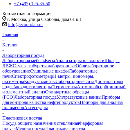
+7 (495) 125-35-50
Контактная информация
г. Москва, улица Свободы, дом 61 к.1
info@ecoprolab.ru
Главная
-
Каталог
-
Лабораторная посуда
Лабораторная мебель
Весы
Анализаторы влажности
Шкафы
ЛВЖ
Стулья, табуреты лабораторные
Общелабораторное
оборудование
Сушильные шкафы
Лабораторные
печи
Спектрофотометры
pH-метры, иономеры,
оксиметры
Кондуктометры
Лабораторные сита
Дистилляторы
воды (аквадистилляторы)
Термостаты
Атомно-абсорбционный
и элементный анализ
Стандартные образцы
(ГСО)
Лабораторная посуда
Ультразвуковые ванны
Приборы
для контроля качества нефтепродуктов
Приборы для анализа
полимеров
Аксессуары
-
Пластиковая посуда
Посуда общего назначения стеклянная
Фарфоровая
посуда
Мерная посуда
Пластиковая посуда