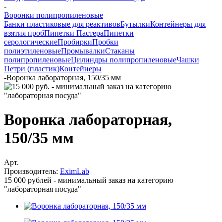
-
Воронки полипропиленовые
Банки пластиковые для реактивов
Бутылки
Контейнеры для
взятия проб
Пипетки Пастера
Пипетки
серологические
Пробирки
Пробки
полиэтиленовые
Промывалки
Стаканы
полипропиленовые
Цилиндры полипропиленовые
Чашки
Петри (пластик)
Контейнеры
-
Воронка лабораторная, 150/35 мм
Воронка лабораторная,
150/35 мм
Арт.
Производитель:
EximLab
15 000 рублей - минимальный заказ на категорию
"лабораторная посуда"