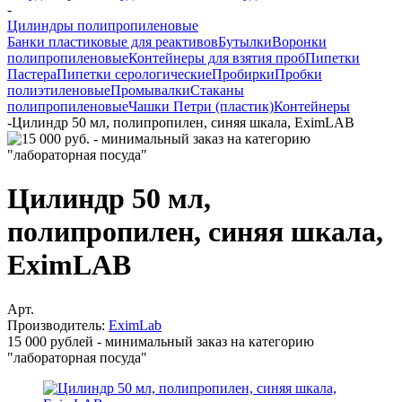
-
Цилиндры полипропиленовые
Банки пластиковые для реактивов
Бутылки
Воронки
полипропиленовые
Контейнеры для взятия проб
Пипетки
Пастера
Пипетки серологические
Пробирки
Пробки
полиэтиленовые
Промывалки
Стаканы
полипропиленовые
Чашки Петри (пластик)
Контейнеры
-
Цилиндр 50 мл, полипропилен, синяя шкала, EximLAB
Цилиндр 50 мл,
полипропилен, синяя шкала,
EximLAB
Арт.
Производитель:
EximLab
15 000 рублей - минимальный заказ на категорию
"лабораторная посуда"