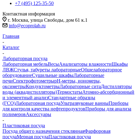
+7 (495) 125-35-50
Контактная информация
г. Москва, улица Свободы, дом 61 к.1
info@ecoprolab.ru
Главная
-
Каталог
-
Лабораторная посуда
Лабораторная мебель
Весы
Анализаторы влажности
Шкафы
ЛВЖ
Стулья, табуреты лабораторные
Общелабораторное
оборудование
Сушильные шкафы
Лабораторные
печи
Спектрофотометры
pH-метры, иономеры,
оксиметры
Кондуктометры
Лабораторные сита
Дистилляторы
воды (аквадистилляторы)
Термостаты
Атомно-абсорбционный
и элементный анализ
Стандартные образцы
(ГСО)
Лабораторная посуда
Ультразвуковые ванны
Приборы
для контроля качества нефтепродуктов
Приборы для анализа
полимеров
Аксессуары
-
Пластиковая посуда
Посуда общего назначения стеклянная
Фарфоровая
посуда
Мерная посуда
Пластиковая посуда