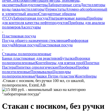
печи
Спектрофотометры
pH-метры, иономеры,
оксиметры
Кондуктометры
Лабораторные сита
Дистилляторы
воды (аквадистилляторы)
Термостаты
Атомно-абсорбционный
и элементный анализ
Стандартные образцы
(ГСО)
Лабораторная посуда
Ультразвуковые ванны
Приборы
для контроля качества нефтепродуктов
Приборы для анализа
полимеров
Аксессуары
-
Пластиковая посуда
Посуда общего назначения стеклянная
Фарфоровая
посуда
Мерная посуда
Пластиковая посуда
-
Стаканы полипропиленовые
Банки пластиковые для реактивов
Бутылки
Воронки
полипропиленовые
Контейнеры для взятия проб
Пипетки
Пастера
Пипетки серологические
Пробирки
Пробки
полиэтиленовые
Промывалки
Цилиндры
полипропиленовые
Чашки Петри (пластик)
Контейнеры
-
Стакан с носиком, без ручки 100 мл, со шкалой,
полипропилен, EximLAB
Стакан с носиком, без ручки