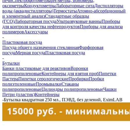
печи
Спектрофотометры
pH-метры, иономеры,
оксиметры
Кондуктометры
Лабораторные сита
Дистилляторы
воды (аквадистилляторы)
Термостаты
Атомно-абсорбционный
и элементный анализ
Стандартные образцы
(ГСО)
Лабораторная посуда
Ультразвуковые ванны
Приборы
для контроля качества нефтепродуктов
Приборы для анализа
полимеров
Аксессуары
-
Пластиковая посуда
Посуда общего назначения стеклянная
Фарфоровая
посуда
Мерная посуда
Пластиковая посуда
-
Бутылки
Банки пластиковые для реактивов
Воронки
полипропиленовые
Контейнеры для взятия проб
Пипетки
Пастера
Пипетки серологические
Пробирки
Пробки
полиэтиленовые
Промывалки
Стаканы
полипропиленовые
Цилиндры полипропиленовые
Чашки
Петри (пластик)
Контейнеры
-
Бутылка квадратная 250 мл., ПЭВД, без делений, EximLAB