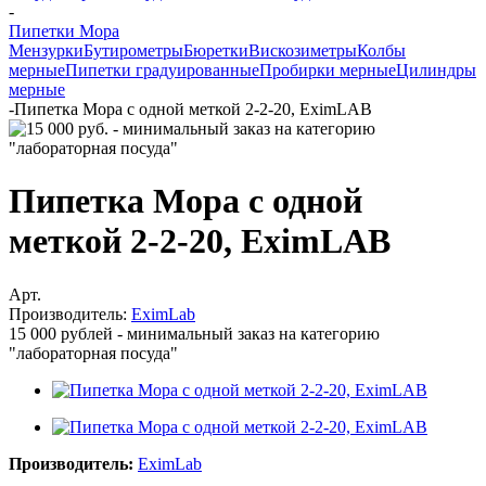
-
Пипетки Мора
Мензурки
Бутирометры
Бюретки
Вискозиметры
Колбы
мерные
Пипетки градуированные
Пробирки мерные
Цилиндры
мерные
-
Пипетка Мора с одной меткой 2-2-20, EximLAB
Пипетка Мора с одной
меткой 2-2-20, EximLAB
Арт.
Производитель:
EximLab
15 000 рублей - минимальный заказ на категорию
"лабораторная посуда"
Производитель:
EximLab