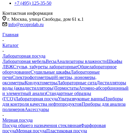
+7 (495) 125-35-50
Контактная информация
г. Москва, улица Свободы, дом 61 к.1
info@ecoprolab.ru
Главная
-
Каталог
-
Лабораторная посуда
Лабораторная мебель
Весы
Анализаторы влажности
Шкафы
ЛВЖ
Стулья, табуреты лабораторные
Общелабораторное
оборудование
Сушильные шкафы
Лабораторные
печи
Спектрофотометры
pH-метры, иономеры,
оксиметры
Кондуктометры
Лабораторные сита
Дистилляторы
воды (аквадистилляторы)
Термостаты
Атомно-абсорбционный
и элементный анализ
Стандартные образцы
(ГСО)
Лабораторная посуда
Ультразвуковые ванны
Приборы
для контроля качества нефтепродуктов
Приборы для анализа
полимеров
Аксессуары
-
Мерная посуда
Посуда общего назначения стеклянная
Фарфоровая
посуда
Мерная посуда
Пластиковая посуда