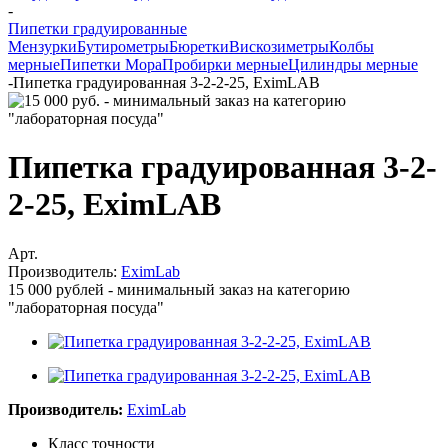
-
Пипетки градуированные
Мензурки
Бутирометры
Бюретки
Вискозиметры
Колбы
мерные
Пипетки Мора
Пробирки мерные
Цилиндры мерные
-
Пипетка градуированная 3-2-2-25, EximLAB
Пипетка градуированная 3-2-
2-25, EximLAB
Арт.
Производитель:
EximLab
15 000 рублей - минимальный заказ на категорию
"лабораторная посуда"
Производитель:
EximLab
Класс точности