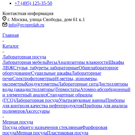
+7 (495) 125-35-50
Контактная информация
г. Москва, улица Свободы, дом 61 к.1
info@ecoprolab.ru
Главная
-
Каталог
-
Лабораторная посуда
Лабораторная мебель
Весы
Анализаторы влажности
Шкафы
ЛВЖ
Стулья, табуреты лабораторные
Общелабораторное
оборудование
Сушильные шкафы
Лабораторные
печи
Спектрофотометры
pH-метры, иономеры,
оксиметры
Кондуктометры
Лабораторные сита
Дистилляторы
воды (аквадистилляторы)
Термостаты
Атомно-абсорбционный
и элементный анализ
Стандартные образцы
(ГСО)
Лабораторная посуда
Ультразвуковые ванны
Приборы
для контроля качества нефтепродуктов
Приборы для анализа
полимеров
Аксессуары
-
Мерная посуда
Посуда общего назначения стеклянная
Фарфоровая
посуда
Мерная посуда
Пластиковая посуда