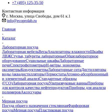
+7 (495) 125-35-50
Контактная информация
г. Москва, улица Свободы, дом 61 к.1
info@ecoprolab.ru
Главная
-
Каталог
-
Лабораторная посуда
Лабораторная мебель
Весы
Анализаторы влажности
Шкафы
ЛВЖ
Стулья, табуреты лабораторные
Общелабораторное
оборудование
Сушильные шкафы
Лабораторные
печи
Спектрофотометры
pH-метры, иономеры,
оксиметры
Кондуктометры
Лабораторные сита
Дистилляторы
воды (аквадистилляторы)
Термостаты
Атомно-абсорбционный
и элементный анализ
Стандартные образцы
(ГСО)
Лабораторная посуда
Ультразвуковые ванны
Приборы
для контроля качества нефтепродуктов
Приборы для анализа
полимеров
Аксессуары
-
Мерная посуда
Посуда общего назначения стеклянная
Фарфоровая
посуда
Мерная посуда
Пластиковая посуда