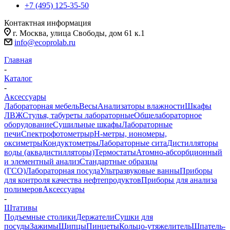
+7 (495) 125-35-50
Контактная информация
г. Москва, улица Свободы, дом 61 к.1
info@ecoprolab.ru
Главная
-
Каталог
-
Аксессуары
Лабораторная мебель
Весы
Анализаторы влажности
Шкафы
ЛВЖ
Стулья, табуреты лабораторные
Общелабораторное
оборудование
Сушильные шкафы
Лабораторные
печи
Спектрофотометры
pH-метры, иономеры,
оксиметры
Кондуктометры
Лабораторные сита
Дистилляторы
воды (аквадистилляторы)
Термостаты
Атомно-абсорбционный
и элементный анализ
Стандартные образцы
(ГСО)
Лабораторная посуда
Ультразвуковые ванны
Приборы
для контроля качества нефтепродуктов
Приборы для анализа
полимеров
Аксессуары
-
Штативы
Подъемные столики
Держатели
Сушки для
посуды
Зажимы
Щипцы
Пинцеты
Кольцо-утяжелитель
Шпатель-