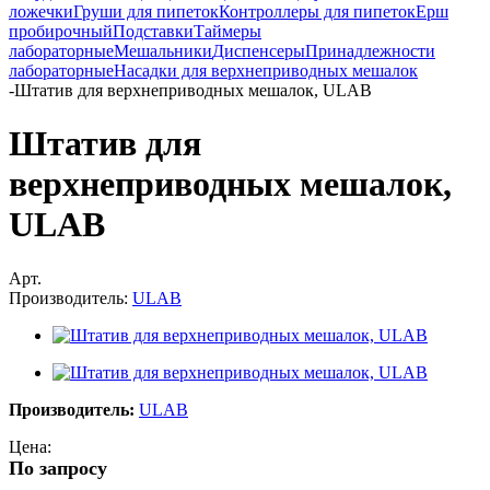
ложечки
Груши для пипеток
Контроллеры для пипеток
Ерш
пробирочный
Подставки
Таймеры
лабораторные
Мешальники
Диспенсеры
Принадлежности
лабораторные
Насадки для верхнеприводных мешалок
-
Штатив для верхнеприводных мешалок, ULAB
Штатив для
верхнеприводных мешалок,
ULAB
Арт.
Производитель:
ULAB
Производитель:
ULAB
Цена:
По запросу