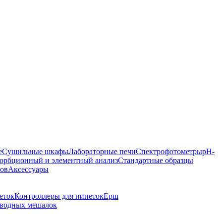
е
Сушильные шкафы
Лабораторные печи
Спектрофотометры
pH-
орбционный и элементный анализ
Стандартные образцы
ров
Аксессуары
еток
Контроллеры для пипеток
Ерш
иводных мешалок