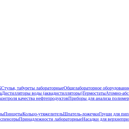
Ж
Стулья, табуреты лабораторные
Общелабораторное оборудовани
а
Дистилляторы воды (аквадистилляторы)
Термостаты
Атомно-абс
контроля качества нефтепродуктов
Приборы для анализа полиме
цы
Пинцеты
Кольцо-утяжелитель
Шпатель-ложечки
Груши для пип
спенсеры
Принадлежности лабораторные
Насадки для верхнепр