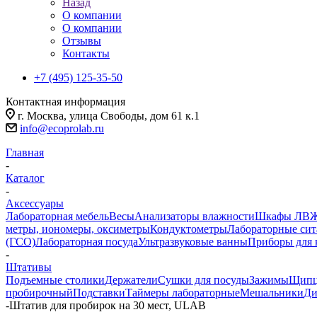
Назад
О компании
О компании
Отзывы
Контакты
+7 (495) 125-35-50
Контактная информация
г. Москва, улица Свободы, дом 61 к.1
info@ecoprolab.ru
Главная
-
Каталог
-
Аксессуары
Лабораторная мебель
Весы
Анализаторы влажности
Шкафы ЛВ
метры, иономеры, оксиметры
Кондуктометры
Лабораторные сит
(ГСО)
Лабораторная посуда
Ультразвуковые ванны
Приборы для 
-
Штативы
Подъемные столики
Держатели
Сушки для посуды
Зажимы
Щип
пробирочный
Подставки
Таймеры лабораторные
Мешальники
Ди
-
Штатив для пробирок на 30 мест, ULAB