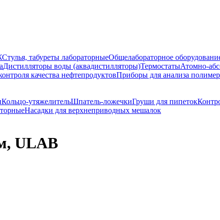
Ж
Стулья, табуреты лабораторные
Общелабораторное оборудовани
а
Дистилляторы воды (аквадистилляторы)
Термостаты
Атомно-абс
контроля качества нефтепродуктов
Приборы для анализа полиме
ы
Кольцо-утяжелитель
Шпатель-ложечки
Груши для пипеток
Контр
аторные
Насадки для верхнеприводных мешалок
м, ULAB