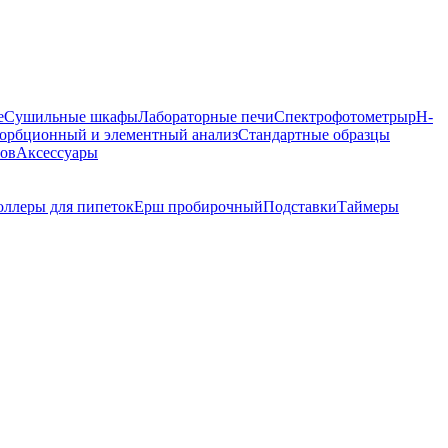
е
Сушильные шкафы
Лабораторные печи
Спектрофотометры
pH-
орбционный и элементный анализ
Стандартные образцы
ров
Аксессуары
оллеры для пипеток
Ерш пробирочный
Подставки
Таймеры