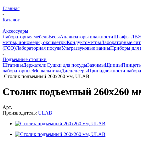
Главная
-
Каталог
-
Аксессуары
Лабораторная мебель
Весы
Анализаторы влажности
Шкафы ЛВ
метры, иономеры, оксиметры
Кондуктометры
Лабораторные сит
(ГСО)
Лабораторная посуда
Ультразвуковые ванны
Приборы для 
-
Подъемные столики
Штативы
Держатели
Сушки для посуды
Зажимы
Щипцы
Пинцет
лабораторные
Мешальники
Диспенсеры
Принадлежности лабор
-
Столик подъемный 260x260 мм, ULAB
Столик подъемный 260x260 м
Арт.
Производитель:
ULAB