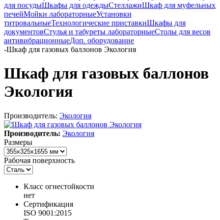
для посуды
Шкафы для одежды
Стеллажи
Шкаф для муфельных
печей
Мойки лабораторные
Установки
титровальные
Технологические приставки
Шкафы для
документов
Стулья и табуреты лабораторные
Столы для весов
антивибрационные
Доп. оборудование
-
Шкаф для газовых баллонов Экология
Шкаф для газовых баллонов
Экология
Производитель:
Экология
Производитель:
Экология
Размеры
Рабочая поверхность
Класс огнестойкости
нет
Сертификация
ISO 9001:2015