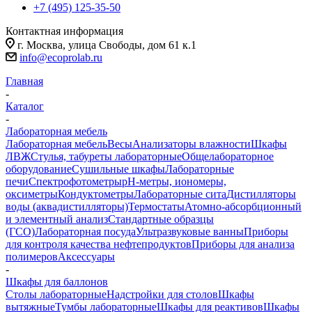
+7 (495) 125-35-50
Контактная информация
г. Москва, улица Свободы, дом 61 к.1
info@ecoprolab.ru
Главная
-
Каталог
-
Лабораторная мебель
Лабораторная мебель
Весы
Анализаторы влажности
Шкафы
ЛВЖ
Стулья, табуреты лабораторные
Общелабораторное
оборудование
Сушильные шкафы
Лабораторные
печи
Спектрофотометры
pH-метры, иономеры,
оксиметры
Кондуктометры
Лабораторные сита
Дистилляторы
воды (аквадистилляторы)
Термостаты
Атомно-абсорбционный
и элементный анализ
Стандартные образцы
(ГСО)
Лабораторная посуда
Ультразвуковые ванны
Приборы
для контроля качества нефтепродуктов
Приборы для анализа
полимеров
Аксессуары
-
Шкафы для баллонов
Столы лабораторные
Надстройки для столов
Шкафы
вытяжные
Тумбы лабораторные
Шкафы для реактивов
Шкафы