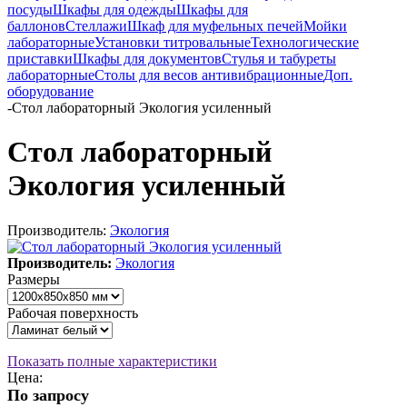
посуды
Шкафы для одежды
Шкафы для
баллонов
Стеллажи
Шкаф для муфельных печей
Мойки
лабораторные
Установки титровальные
Технологические
приставки
Шкафы для документов
Стулья и табуреты
лабораторные
Столы для весов антивибрационные
Доп.
оборудование
-
Стол лабораторный Экология усиленный
Стол лабораторный
Экология усиленный
Производитель:
Экология
Производитель:
Экология
Размеры
Рабочая поверхность
Показать полные характеристики
Цена:
По запросу