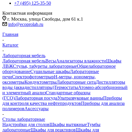
+7 (495) 125-35-50
Контактная информация
г. Москва, улица Свободы, дом 61 к.1
info@ecoprolab.ru
Главная
-
Каталог
-
Лабораторная мебель
Лабораторная мебель
Весы
Анализаторы влажности
Шкафы
ЛВЖ
Стулья, табуреты лабораторные
Общелабораторное
оборудование
Сушильные шкафы
Лабораторные
печи
Спектрофотометры
pH-метры, иономеры,
оксиметры
Кондуктометры
Лабораторные сита
Дистилляторы
воды (аквадистилляторы)
Термостаты
Атомно-абсорбционный
и элементный анализ
Стандартные образцы
(ГСО)
Лабораторная посуда
Ультразвуковые ванны
Приборы
для контроля качества нефтепродуктов
Приборы для анализа
полимеров
Аксессуары
-
Столы лабораторные
Надстройки для столов
Шкафы вытяжные
Тумбы
лабораторные
Шкафы для реактивов
Шкафы для